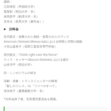
講師：
江田孝臣（早稲田大学）
鷲尾郁（明治大学・非）
来馬哲平（駒澤大学・非）
宮本文（群馬大学［兼司会］）
■ 分科会
近代散文：放棄された相続・放置されたロマンス
American Claimant Manuscripts
における時間と空間の移動
小宮山真美子（長野工業高等専門学校）
現代散文：“Climb right over the fence”
ウィラ・キャザー
Obscure Destinies
における家計
山本洋平（明治大学）
詩：シンポジウムの続き
演劇・表象：トランスジェンダーの映画
『殺しのドレス』vs.『リリーのすべて』
清水純子（慶應義塾大学・非）
*分科会終了後、支部運営委員会を開催。