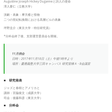
Augustine Joseph Hickey Duganneと詩人の使命
澤入要仁（立教大学）
演劇・表象：摩天楼と怪物
二つの世紀転換期における高層ビルの表象
坪野圭介（東京大学・特任研究員）
*分科会終了後、支部運営委員会を開催。
11月例会
日時：2017年11月18日（土）午後1時半より
場所：慶應義塾大学三田キャンパス 研究室棟 A・B会議室
■ 研究発表
ジャズと春樹とアメリカと
講師：宮脇俊文（成蹊大学）
司会：後藤和彦（東京大学）
■ 分科会