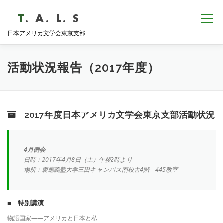
コ
ン
メニュー
テ
日本アメリカ文学会東京支部
ン
ツ
へ
HOME
NEWS
歴史・沿革
ABOUT
ス
活動状況報告（2017年度）
キ
ッ
プ
支部会報
活動報告
学会発表
例会日程
2017年度日本アメリカ文学会東京支部活動状況
4月例会
日時：2017年4月8日（土）午後2時より
場所：慶應義塾大学三田キャンパス南校舎4階 445教室
■ 特別講演
物語国家——アメリカと日本と私