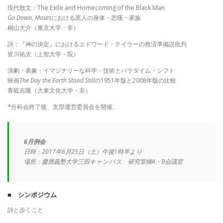
現代散文：The Exile and Homecoming of the Black Man
Go Down, Moses
における黒人の身体・悲嘆・家族
桐山大介（東京大学・非）
詩：『神の決定』におけるエドワード・テイラーの救済準備説批判
皆川祐太（上智大学・院）
演劇・表象：イマジナリーな科学・技術とパラダイム・シフト
映画
The Day the Earth Stood Still
の1951年版と2008年版の比較
青砥吉隆（大東文化大学・非）
*分科会終了後、支部運営委員会を開催。
6月例会
日時：2017年6月25日（土）午後1時半より
場所：慶應義塾大学三田キャンパス 研究室棟A・B会議室
■ シンポジウム
詩と歩くこと