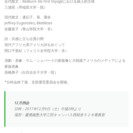
近代散文：
Redburn: His First Voyage
における旅人的主体
三浦晃（早稲田大学・院）
現代散文：遺伝子、蚕、運命
Jeffrey Eugenides,
Middlesex
佐藤直子（青山学院大学・非）
詩：共感と立ち位置の間
現代アフリカ系アメリカ詩をめぐって
関口千亜紀（フェリス女学院大学・非）
演劇・表象：サム・シェパードの家族像と大戦後アメリカのメディアによる
家族表象
高橋典子（白百合女子大学・院）
*分科会終了後、支部運営委員会を開催。
12月例会
日時：2017年12月9日（土）午後2時より
場所：慶應義塾大学三田キャンパス西校舎５２８番教室