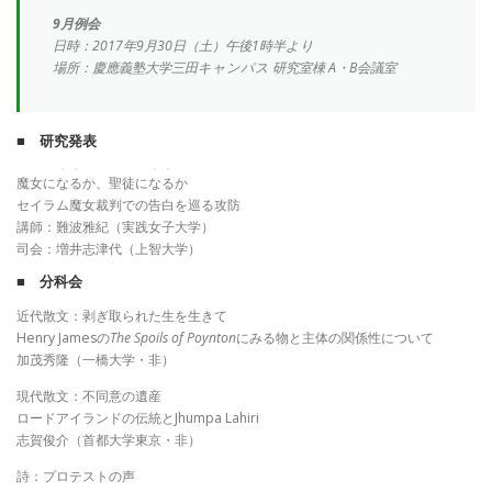
9月例会
日時：2017年9月30日（土）午後1時半より
場所：慶應義塾大学三田キャンパス 研究室棟 A・B会議室
■ 研究発表
・・
・・
魔女に
なる
か、聖徒に
なる
か
セイラム魔女裁判での告白を巡る攻防
講師：難波雅紀（実践女子大学）
司会：増井志津代（上智大学）
■ 分科会
近代散文：剥ぎ取られた生を生きて
Henry Jamesの
The Spoils of Poynton
にみる物と主体の関係性について
加茂秀隆（一橋大学・非）
現代散文：不同意の遺産
ロードアイランドの伝統とJhumpa Lahiri
志賀俊介（首都大学東京・非）
詩：プロテストの声