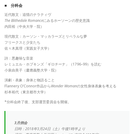
■ 分科会
近代散文：追憶のナラティヴ
The Blithedale Romance
にみるホーソーンの歴史意識
内田裕（中央大学・院）
現代散文：カーソン・マッカラーズとリベラルな夢
フリークスと少女たち
佐々木真理（実践女子大学）
詩：悪趣味な音楽
レミュエル・ホプキンズ「ギロチーナ」（1796–99）を読む
小泉由美子（慶應義塾大学・院）
演劇・表象：身体と物語ること
Flannery O’Connor作品から
Wonder Woman
の女性身体表象を考える
杉本裕代（東京都市大学）
*分科会終了後、支部運営委員会を開催。
3月例会
日時：2018年3月24日（土）午後1時半より