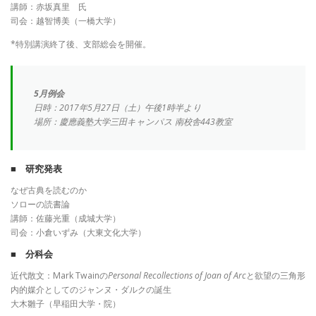
講師：赤坂真里 氏
司会：越智博美（一橋大学）
*特別講演終了後、支部総会を開催。
5月例会
日時：2017年5月27日（土）午後1時半より
場所：慶應義塾大学三田キャンパス 南校舎443教室
■ 研究発表
なぜ古典を読むのか
ソローの読書論
講師：佐藤光重（成城大学）
司会：小倉いずみ（大東文化大学）
■ 分科会
近代散文：Mark Twainの
Personal Recollections of Joan of Arc
と欲望の三角形
内的媒介としてのジャンヌ・ダルクの誕生
大木雛子（早稲田大学・院）