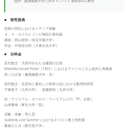
場所：慶應義塾大学三田キャンパス 南校舎422教室
■ 研究発表
恐怖の世紀におけるメディア表象
Ｇ・Ａ・ロメロとゾンビ物語の進化論
講師：西山智則（埼玉学園大学）
司会：中垣恒太郎（大東文化大学）
■ 分科会
近代散文：大西洋をわたる建国の父祖
Melvilleの
Israel Potter
（1855）におけるアメリカニズム批判と再構築
田ノ口正悟（慶應義塾大学・非）
現代散文：言及性に着目した戦争小説における数理的研究
下條恵子（九州大学）・斎藤新悟（九州大学）
詩：ウィリアム・カーロス・ウィリアムズの「声」を聴く
山本毅雄（東京大学・院）
演劇・表象：罪と罰
Suddenly Last Summer
におけるキリスト教と同性愛
藤倉ひとみ（順天堂大学）