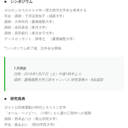
■ シンポジウム
ポカホンタスの４００年―環大西洋文学史を再考する
司会・講師：下河辺美知子（成蹊大学）
講師：大串尚代（慶應義塾大学）
講師：余田真也（東洋大学）
講師：原田範行（東京女子大学）
ディスカッサント：巽孝之 （慶應義塾大学）
*シンポジウム終了後、忘年会を開催。
1月例会
日時：2018年1月27日（土）午後1時半より
場所：慶應義塾大学三田キャンパス 研究室棟 A・B会議室
■ 研究発表
ポスト公民権運動の時代とモリスン文学
『タール・ベイビー』（1981）から愛の三部作への展開
講師：西本あづさ（青山学院大学）
司会：森あおい (明治学院大学)