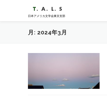
コ
ン
テ
日本アメリカ文学会東京支部
ン
ツ
へ
月:
2024年3月
ス
キ
ッ
プ