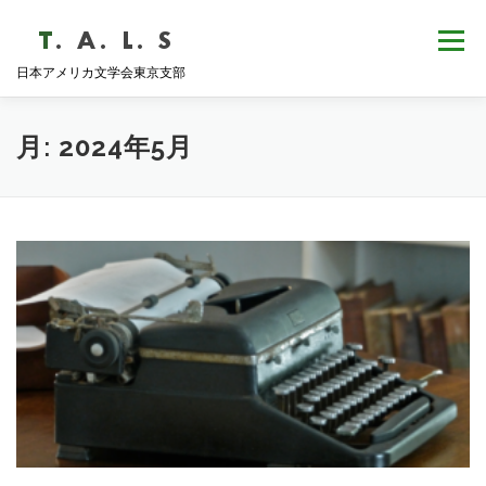
コ
ン
メニュー
テ
日本アメリカ文学会東京支部
ン
ツ
へ
HOME
NEWS
歴史・沿革
ABOUT
ス
月:
2024年5月
キ
ッ
プ
支部会報
活動報告
学会発表
例会日程