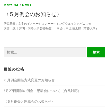
MEETING
/
NEWS
〈５月例会のお知らせ〉
研究発表：文学のイノベーションーーヘミングウェイとクバニスモ
講師：越川 芳明（明治大学名誉教授） 司会：中垣 恒太郎（専修大学）
検
索:
最近の投稿
６月例会開催方式変更のお知らせ
6月27日開催の例会・懇親会について（台風対応）
〈６月例会と懇親会のお知らせ〉