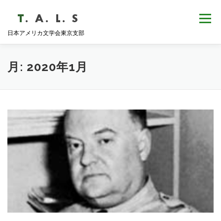
コ
ン
メニュー
テ
日本アメリカ文学会東京支部
ン
ツ
へ
HOME
NEWS
歴史・沿革
ABOUT
ス
月:
2020年1月
キ
ッ
プ
支部会報
活動報告
学会発表
例会日程