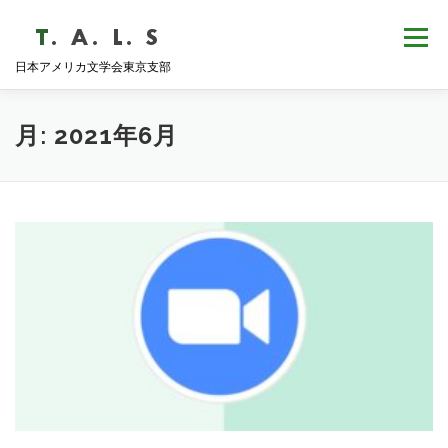
コ
ン
メニュー
テ
日本アメリカ文学会東京支部
ン
ツ
へ
HOME
NEWS
歴史・沿革
ABOUT
ス
月:
2021年6月
キ
ッ
プ
支部会報
活動報告
学会発表
例会日程