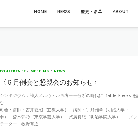
HOME
NEWS
歴史・沿革
ABOUT
CONFERENCE
/
MEETING
/
NEWS
〈６月例会と懇親会のお知らせ〉
シンポジウム：詩人メルヴィル再考ーー分断の時代に Battle-Pieces を
む
司会・講師：古井義昭（立教大学） 講師：宇野雅章（明治大学・
非） 斎木郁乃（東京学芸大学） 貞廣真紀（明治学院大学） コメン
テーター：牧野有通