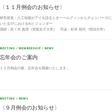
〈１１月例会のお知らせ〉
研究発表：人工知能がアイを語るときーールグィンからチェンバーズに
いたるSFにおけるAIとジェンダー
講師：佐々木 真理（実践女子大学） 司会：杉本 裕代（明治大学）
MEETING
/
MEMBERSHIP
/
NEWS
忘年会のご案内
１２月例会の後、忘年会を開催いたします。
MEETING
/
NEWS
〈９月例会のお知らせ〉