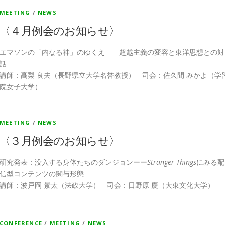
MEETING
/
NEWS
〈４月例会のお知らせ〉
エマソンの「内なる神」のゆくえ――超越主義の変容と東洋思想との対
話
講師：髙梨 良夫（長野県立大学名誉教授） 司会：佐久間 みかよ（学
院女子大学）
MEETING
/
NEWS
〈３月例会のお知らせ〉
研究発表：没入する身体たちのダンジョンーー
Stranger Things
にみる配
信型コンテンツの関与形態
講師：波戸岡 景太（法政大学） 司会：日野原 慶（大東文化大学）
CONFERENCE
/
MEETING
/
NEWS