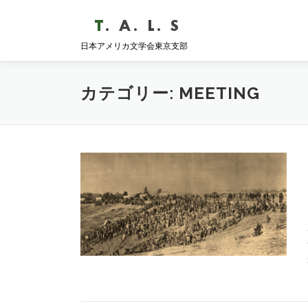
コ
ン
テ
日本アメリカ文学会東京支部
ン
ツ
へ
カテゴリー:
MEETING
ス
キ
ッ
プ