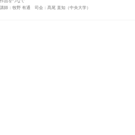
作品をつなぐ
講師：牧野 有通 司会：髙尾 直知（中央大学）