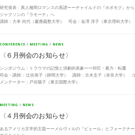
研究発表：異人種間ロマンスの系譜ーーチャイルドの『ホボモク』から
ジャクソンの『ラモーナ』へ
講師：大串 尚代（慶應義塾大学） 司会：金澤 淳子（東京理科大学）
CONFERENCE
/
MEETING
/
NEWS
〈６月例会のお知らせ〉
シンポジウム：トラウマの記憶と演劇的表象ーー抑圧・暴力・転覆
司会・講師:：辻佐保子（静岡大学） 講師：古木圭子（奈良大学） 
メンテーター：戸谷陽子（東京国際大学）
MEETING
/
NEWS
〈４月例会のお知らせ〉
あるアメリカ文学的主題ーーメルヴィルの『ピェール』とフォークナー