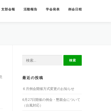
支部会報
活動報告
学会発表
例会日程
検
索:
読
最近の投稿
６月例会開催方式変更のお知らせ
6月27日開催の例会・懇親会について
（台風対応）