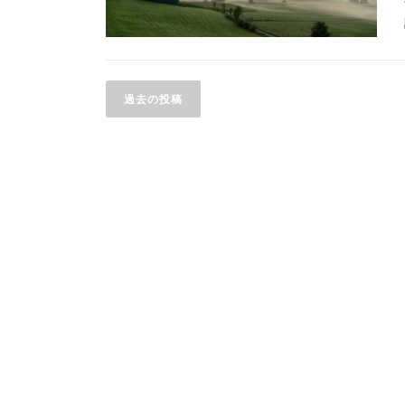
投
過去の投稿
稿
ナ
ビ
ゲ
ー
シ
ョ
ン