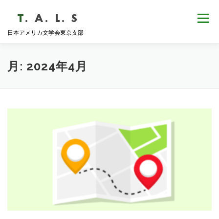
コ
ン
メニュー
テ
日本アメリカ文学会東京支部
ン
ツ
へ
HOME
NEWS
歴史・沿革
ABOUT
ス
月:
2024年4月
キ
ッ
プ
支部会報
活動報告
学会発表
例会日程