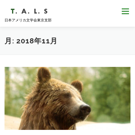
コ
ン
メニュー
テ
日本アメリカ文学会東京支部
ン
ツ
へ
HOME
NEWS
歴史・沿革
ABOUT
ス
月:
2018年11月
キ
ッ
プ
支部会報
活動報告
学会発表
例会日程