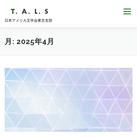
コ
ン
メニュー
テ
日本アメリカ文学会東京支部
ン
ツ
へ
HOME
NEWS
歴史・沿革
ABOUT
ス
月:
2025年4月
キ
ッ
プ
支部会報
活動報告
学会発表
例会日程