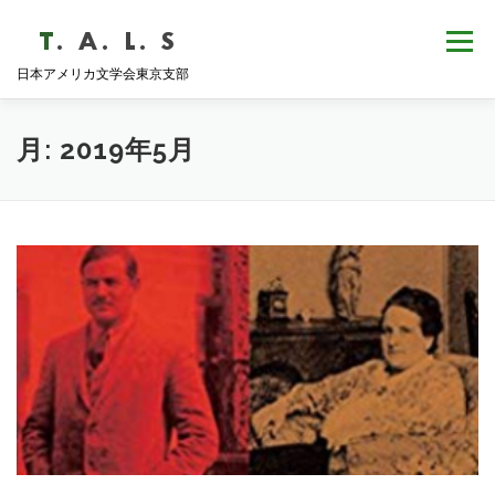
コ
ン
メニュー
テ
日本アメリカ文学会東京支部
ン
ツ
へ
HOME
NEWS
歴史・沿革
ABOUT
ス
月:
2019年5月
キ
ッ
プ
支部会報
活動報告
学会発表
例会日程