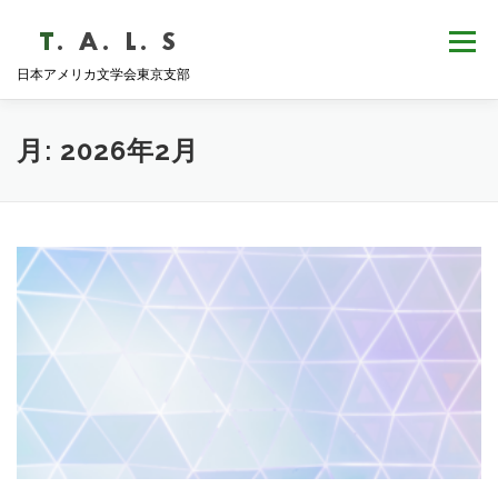
コ
ン
メニュー
テ
日本アメリカ文学会東京支部
ン
ツ
へ
HOME
NEWS
歴史・沿革
ABOUT
ス
月:
2026年2月
キ
ッ
プ
支部会報
活動報告
学会発表
例会日程