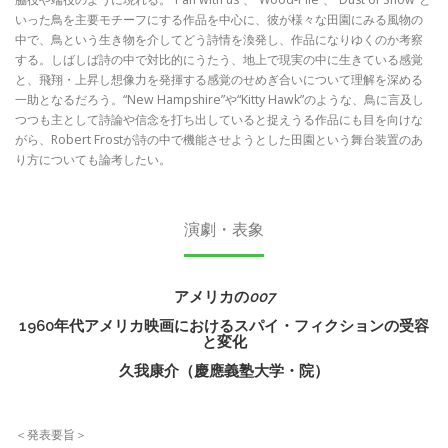
いった鳥を主要モチーフにする作品を中心に、彼が様々な田園にみる風物の
中で、鳥という生き物を介してどう詩情を渙発し、作品になりゆくのか考察
する。しばしば詩の中で対比的にうたう、地上で現実の中に生きている感覚
と、飛翔・上昇し想像力を発揮する感覚のせめぎ合いについて理解を深める
一助となるだろう。“New Hampshire”や“Kitty Hawk”のような、鳥に言及し
つつも主として詩論や信念を打ち出していると捉えうる作品にも目を向けな
がら、Robert Frostが詩の中で機能させようとした田園という舞台装置のあ
り方についても論考したい。
演劇・表象
アメリカの
007
1960年代アメリカ映画におけるスパイ・フィクションの受容
と変化
久我康介（慶應義塾大学・院）
＜発表要旨＞