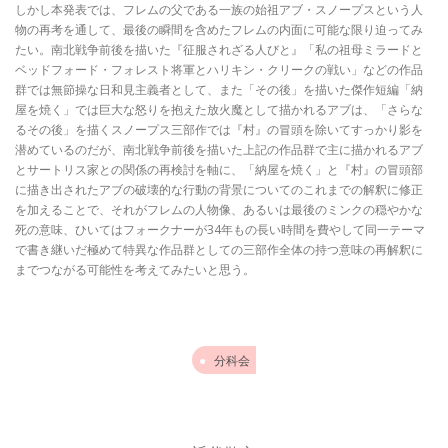
しかし本発表では、フレムの父である一族の始祖アブ・スノープスという人
物の再考を通して、最後の瞬間を含めたフレムの内面に可能な限り迫ってみ
たい。南北戦争前後を描いた『征服されざる人びと』「私の祖母ミラードと
ベッドフォード・フォレスト将軍とハリキン・クリークの戦い」などの作品
群では無節操な日和見主義者として、また「その後」を描いた傑作短編「納
屋を焼く」では巨大な怒りを抱えた放火魔として描かれるアブは、「さらな
るその後」を描くスノープス三部作では『村』の冒頭を除いてすっかり影を
潜めているのだが、南北戦争前後を描いた上記の作品群で主に描かれるアブ
とサートリス家との関係の再検討を軸に、「納屋を焼く」と『村』の冒頭部
に描き出されたアブの破壊的な行動の背景についてのこれまでの解釈に修正
を加えることで、それがフレムの人物像、あるいは最後のミンクの穏やかな
死の意味、ひいてはフォークナーが34年もの長い時間を費やして同一テーマ
で書き継いだ極めて特異な作品群としての三部作全体の持つ意味の再解釈に
までつながる可能性を考えてみたいと思う。
分科会