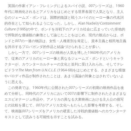
英国の作家イアン・フレミングによるスパイ小説、
007
シリーズは、1960
年代に映画化されるとアメリカをはじめとする世界各国で人気となり、主人
公のジェームズ・ボンドは、国際的陰謀と戦うスパイのヒーロー像の代名詞
的存在として知られるようになった。しかし、Alan Nadelが
Containment
Culture
(1995)の中で、ボンドを冷戦下のアメリカ社会に広まっていた排他的
で搾取的な価値観の象徴として論じたことをはじめ、現代の観点からは、ボ
ンドと
007
の一連の物語は、女性・人種差別を肯定し、資本主義と植民地主義
を誇示するプロパガンダ的作品と結論づけられることが多い。
しかし一方で、
007
シリーズの映画が人気を博した1960年代のアメリカ
で、従来のアメリカのヒーロー像と異なるジェームズ・ボンドというキャラ
クターが、カウンターカルチャーの文化と並列に受け入れられ、そしてテレ
ビドラマ
The Man from U.N.C.L.E.
(1964-68)をはじめとする、さまざまな模倣
やパロディ作品が制作されたことは、あまり議論の対象とはされていないよ
うに思える。
この発表では、1960年代に公開された
007
シリーズの初期の映画作品を改
めて分析し、同時代のアメリカにおいて
007
の影響下に制作されたさまざまな
エスピオナージュ作品や、アメリカの異なる大衆映画における主人公の描写
との比較を通じて、
007
がアメリカ文化へもたらした影響を考察する。そし
て、映画版
007
シリーズをアメリカの硬直した冷戦的価値観へのカウンターテ
キストとして読みうる可能性を示すことを試みる。