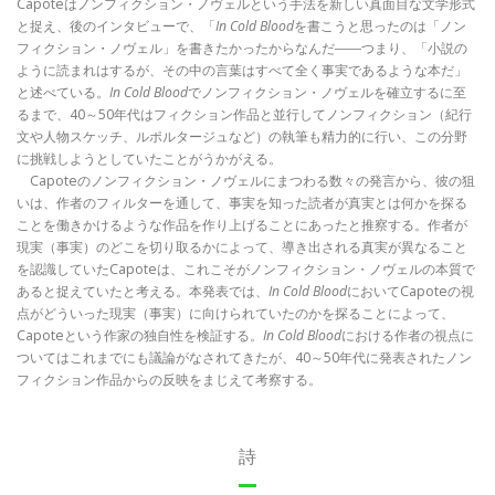
Capoteはノンフィクション・ノヴェルという手法を新しい真面目な文学形式
と捉え、後のインタビューで、「
In Cold Blood
を書こうと思ったのは「ノン
フィクション・ノヴェル」を書きたかったからなんだ――つまり、「小説の
ように読まれはするが、その中の言葉はすべて全く事実であるような本だ」
と述べている。
In Cold Blood
でノンフィクション・ノヴェルを確立するに至
るまで、40～50年代はフィクション作品と並行してノンフィクション（紀行
文や人物スケッチ、ルポルタージュなど）の執筆も精力的に行い、この分野
に挑戦しようとしていたことがうかがえる。
Capoteのノンフィクション・ノヴェルにまつわる数々の発言から、彼の狙
いは、作者のフィルターを通して、事実を知った読者が真実とは何かを探る
ことを働きかけるような作品を作り上げることにあったと推察する。作者が
現実（事実）のどこを切り取るかによって、導き出される真実が異なること
を認識していたCapoteは、これこそがノンフィクション・ノヴェルの本質で
あると捉えていたと考える。本発表では、
In Cold Blood
においてCapoteの視
点がどういった現実（事実）に向けられていたのかを探ることによって、
Capoteという作家の独自性を検証する。
In Cold Blood
における作者の視点に
ついてはこれまでにも議論がなされてきたが、40～50年代に発表されたノン
フィクション作品からの反映をまじえて考察する。
詩