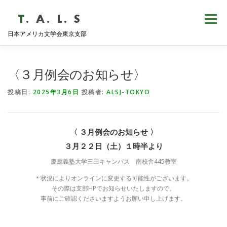
コ
ン
メニュー
テ
日本アメリカ文学会東京支部
ン
ツ
へ
HOME
NEWS
歴史・沿革
ABOUT
ス
〈３月例会のお知らせ〉
キ
ッ
投稿日:
2025年3月6日
投稿者:
ALSJ-TOKYO
プ
支部会報
活動報告
学会発表
例会日程
〈 ３月例会のお知らせ 〉
３月２２日（土）１時半より
慶應義塾大学三田キャンパス 南校舎445教室
＊状況によりオンラインに変更する可能性がございます。
その際は支部HPでお知らせいたしますので、
事前にご確認くださいますようお願い申し上げます。