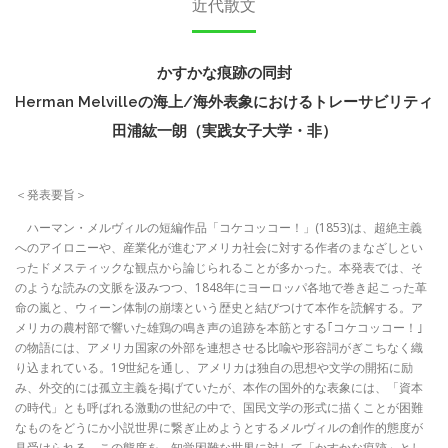
近代散文
かすかな痕跡の同封
Herman Melvilleの海上/海外表象におけるトレーサビリティ
田浦紘一朗（実践女子大学・非）
＜発表要旨＞
ハーマン・メルヴィルの短編作品「コケコッコー！」(1853)は、超絶主義
へのアイロニーや、産業化が進むアメリカ社会に対する作者のまなざしとい
ったドメスティックな観点から論じられることが多かった。本発表では、そ
のような読みの文脈を汲みつつ、1848年にヨーロッパ各地で巻き起こった革
命の嵐と、ウィーン体制の崩壊という歴史と結びつけて本作を読解する。ア
メリカの農村部で響いた雄鶏の鳴き声の追跡を本筋とする｢コケコッコー！｣
の物語には、アメリカ国家の外部を連想させる比喩や形容詞がぎこちなく織
り込まれている。19世紀を通し、アメリカは独自の思想や文学の開拓に励
み、外交的には孤立主義を掲げていたが、本作の国外的な表象には、「資本
の時代」とも呼ばれる激動の世紀の中で、国民文学の形式に描くことが困難
なものをどうにか小説世界に繋ぎ止めようとするメルヴィルの創作的態度が
見受けられる。この態度を、知覚困難な世界に対して「かすかな痕跡」とし