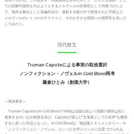
ての読解可能性を与えようとするメルヴィルの作家性として特徴づけた上
で、海外を舞台とした長編作品や、運航する船の中で執筆された手紙など、
メルヴィルのいくつかのテクストに、そのかすかな痕跡への感受性を見いだ
してみたい。
現代散文
Truman Capoteによる事実の取捨選択
ノンフィクション・ノヴェル
In Cold Blood
再考
藤倉ひとみ（創価大学）
＜発表要旨＞
Truman Capoteの
In Cold Blood
(1966)は出版以前より周囲の期待は高く、
発表するやいなや称賛を浴び、Capoteが望んだ“文筆家としての名声”を獲得
するに至った作品となった。
In Cold Blood
は「物語風ドキュメンタリー」や
「ノンフィクション・ノヴェル」といった文学ジャンルに位置づけられる。