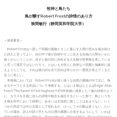
牧神と鳥たち
鳥が醸すRobert Frostの詩情のあり方
狭間敏行（静岡英和学院大学）
＜発表要旨＞
Robert Frostは一貫して田園の風物とそこに暮らす人間の営みを描き続け
た詩人と言ってよい。詩の中で彼が自然やそこに生きる自他の人間をいかに
描くかということが、自ずと彼の詩に内在する人生観や世界観を表している
と言って過言ではないだろう。とはいえ大括りに自然なり田園と抽象的に捉
えようとしても、それは彼の詩を全て読めば何らかの一貫性が見えてくると
言うに等しい。
本発表においては、Robert Frostが描く様々な自然の風物の中で主に、鳥
をモチーフとする作品について考察する。とはいえ彼はたとえばEdgar Allan
Poeの“The Raven”やTed Hughesが1970年前後に発表した一連の詩群のよう
に、カラスを主題に自らの詩情や観念を仮託するといった形で、鳥という生
き物を作中において綿密に、あるいは主役的に描くことはあまりない。いく
つかの作品では中心主題として現れるが、けっしてその数は多くない。たい
ていの場合、詩人や語り手たちの心理の展開に介在するようにして、いわば
脇役や端役のように現れる。“Pan with us”、“Wood-Pile”、“Dust of Snow”と