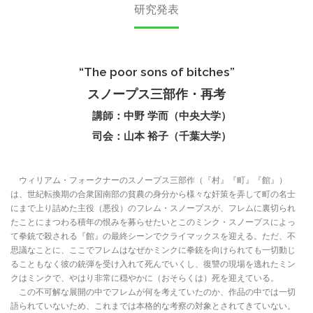
研究発表
“The poor sons of bitches”
スノープス三部作・再考
講師：中野 学而（中央大学）
司会：山本 裕子（千葉大学）
ウィリアム・フォークナーのスノープス三部作（『村』『町』『館』）
は、世紀転換期の合衆国南部の貧農の身分から様々な奸策を弄して町の名士
にまで上り詰めた主役（悪役）のフレム・スノープスが、フレムに裏切られ
たことにまつわる積年の恨みを募らせたいとこのミンク・スノープスによっ
て拳銃で殺される『館』の最終シーンでクライマックスを迎える。ただ、不
思議なことに、ここでフレムはなぜかミンクに拳銃を向けられても一切動じ
ることもなく彼の銃弾を受け入れて死んでいくし、復讐の現場を逃れたミン
クはミンクで、やはり非常に穏やかに（おそらくは）死を迎えている。
この不可解な展開の中でフレムが何を考えていたのか、作品の中では一切
語られていないため、これまでは本格的な考察の対象とされてきていない。