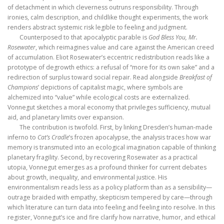
of detachment in which cleverness outruns responsibility. Through
ironies, calm description, and childlike thought experiments, the work
renders abstract systemic risk legible to feeling and judgment.
Counterposed to that apocalyptic parable is
God Bless You, Mr.
Rosewater
, which reimagines value and care against the American creed
of accumulation. Eliot Rosewater’s eccentric redistribution reads like a
prototype of degrowth ethics: a refusal of “more for its own sake” and a
redirection of surplus toward social repair. Read alongside
Breakfast of
Champions
’ depictions of capitalist magic, where symbols are
alchemized into “value” while ecological costs are externalized.
Vonnegut sketches a moral economy that privileges sufficiency, mutual
aid, and planetary limits over expansion.
The contribution is twofold. First, by linking Dresden’s human-made
inferno to
Cat’s Cradle
’s frozen apocalypse, the analysis traces how war
memory is transmuted into an ecological imagination capable of thinking
planetary fragility. Second, by recovering Rosewater as a practical
utopia, Vonnegut emerges as a profound thinker for current debates
about growth, inequality, and environmental justice. His
environmentalism reads less as a policy platform than as a sensibility—
outrage braided with empathy, skepticism tempered by care—through
which literature can turn data into feeling and feeling into resolve. In this
register, Vonnegut’s ice and fire clarify how narrative, humor, and ethical