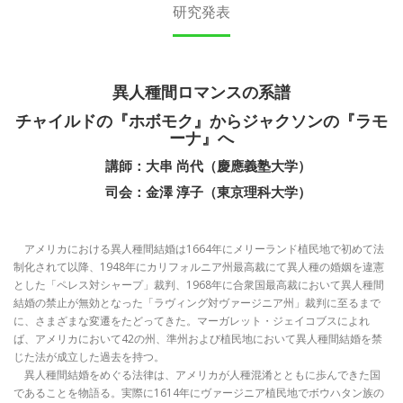
研究発表
異人種間ロマンスの系譜
チャイルドの『ホボモク』からジャクソンの『ラモ
ーナ』へ
講師：大串 尚代（慶應義塾大学）
司会：金澤 淳子（東京理科大学）
アメリカにおける異人種間結婚は1664年にメリーランド植民地で初めて法
制化されて以降、1948年にカリフォルニア州最高裁にて異人種の婚姻を違憲
とした「ペレス対シャープ」裁判、1968年に合衆国最高裁において異人種間
結婚の禁止が無効となった「ラヴィング対ヴァージニア州」裁判に至るまで
に、さまざまな変遷をたどってきた。マーガレット・ジェイコブスによれ
ば、アメリカにおいて42の州、準州および植民地において異人種間結婚を禁
じた法が成立した過去を持つ。
異人種間結婚をめぐる法律は、アメリカが人種混淆とともに歩んできた国
であることを物語る。実際に1614年にヴァージニア植民地でボウハタン族の