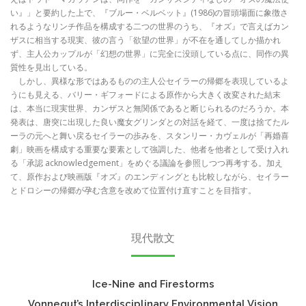
い』」と要約した上で、『ブルー・ベルベット』(1986)の冒頭場面に象徴さ
れるようなリンチ作品を構成する二つの世界のうち、『オズ』で言えばカン
ザスに相当する現実、彼の言う「欲望の世界」が不在を通してしか描かれ
ず、主人公カップルが「幻想の世界」に完全に没頭している点に、同作の異
質性を見出している。
しかし、異様な形ではあるものの主人公セイラーの帰郷を表現しているよ
うにも見える、バリー・ギフォードによる原作から大きく改変された結末
は、本当に現実世界、カンザスと無関係であると断じられるのだろうか。本
発表は、唐突に出現した良い魔女グリンダとの対話を経て、一度は捨てたル
ーラの元へと舞い戻るセイラーの歩みを、スタンリー・カヴェルが「再婚喜
劇」映画を構成する重要な要素として強調した、他者を他者として受け入れ
る「承認 acknowledgement」をめぐる議論を参照しつつ再考する。加え
て、原作および映画版『オズ』のエンディングとも比較しながら、セイラー
とドロシーの帰郷が孕む含意を改めて位置付け直すことを目指す。
現代散文
Ice-Nine and Firestorms
Vonnegut’s Interdisciplinary Environmental Vision