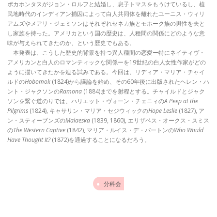
ポカホンタスがジョン・ロルフと結婚し、息子トマスをもうけているし、植
民地時代のインディアン捕囚によって白人共同体を離れたユーニス・ウィリ
アムズやメアリ・ジェミソンはそれぞれセネカ族とモホーク族の男性を夫と
し家族を持った。アメリカという国の歴史は、人種間の関係にどのような意
味が与えられてきたのか、という歴史でもある。
本発表は、こうした歴史的背景を持つ異人種間の恋愛ー特にネイティヴ・
アメリカンと白人のロマンティックな関係ーを19世紀の白人女性作家がどの
ように描いてきたかを辿る試みである。今回は、リディア・マリア・チャイ
ルドの
Hobomok
(1824)から議論を始め、その60年後に出版されたヘレン・ハ
ント・ジャクソンの
Ramona
(1884)までを射程とする。チャイルドとジャク
ソンを繋ぐ道のりでは、ハリエット・ヴォーン・チェニィの
A Peep at the
Pilgrims
(1824), キャサリン・マリア・セジウィックの
Hope Leslie
(1827), ア
ン・スティーブンズの
Malaeska
(1839, 1860), エリザベス・オークス・スミス
の
The Western Captive
(1842), マリア・ルイス・デ・バートンの
Who Would
Have Thought It?
(1872)を通過することになるだろう。
分科会