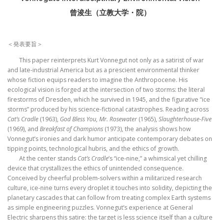
曾浚生（立教大学・院）
＜発表要旨＞
This paper reinterprets Kurt Vonnegut not only as a satirist of war
and late-industrial America but as a prescient environmental thinker
whose fiction equips readers to imagine the Anthropocene. His
ecological vision is forged at the intersection of two storms: the literal
firestorms of Dresden, which he survived in 1945, and the figurative “ice
storms” produced by his science-fictional catastrophes. Reading across
Cat’s Cradle
(1963),
God Bless You, Mr. Rosewater
(1965),
Slaughterhouse-Five
(1969), and
Breakfast of Champions
(1973), the analysis shows how
Vonnegut’s ironies and dark humor anticipate contemporary debates on
tipping points, technological hubris, and the ethics of growth.
At the center stands
Cat’s Cradle
’s “ice-nine,” a whimsical yet chilling
device that crystallizes the ethics of unintended consequence.
Conceived by cheerful problem-solvers within a militarized research
culture, ice-nine turns every droplet it touches into solidity, depicting the
planetary cascades that can follow from treating complex Earth systems
as simple engineering puzzles. Vonnegut’s experience at General
Electric sharpens this satire: the target is less science itself than a culture