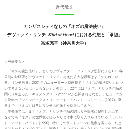
近代散文
カンザスシティなしの『オズの魔法使い』
デヴィッド・リンチ
Wild at Heart
における幻想と「承認」
冨塚亮平（神奈川大学）
＜発表要旨＞
『オズの魔法使い』、とりわけヴィクター・フレミング監督による1939年
公開の映画版がデヴィッド・リンチに与えた多大な影響はよく知られてい
る。リンチ自身も2001年のニューヨーク映画祭で「『オズの魔法使い』につ
いて考えない日は一日もない」と発言し、22年には『オズ』とリンチ作品の
関わりを追ったドキュメンタリー
Lynch/OZ
が公開されるなど、デビュー作か
ら晩年の『ツインピークス：リミテッド・イベント・シリーズ』(2017)に至
るまで、『オズ』は常にリンチの想像力を刺激してきた。
本発表では、まず『オズ』とリンチ作品の関わりを簡潔に整理した上で、
なかでも『オズ』の世界観がはっきりと作中に取り入れられている『ワイル
ド・アット・ハート』(1990)、特にそのラストシーンに焦点を当てる。たと
えばトッド・マガウアンは、同作を「カンザスシティなしの『オズの魔法使