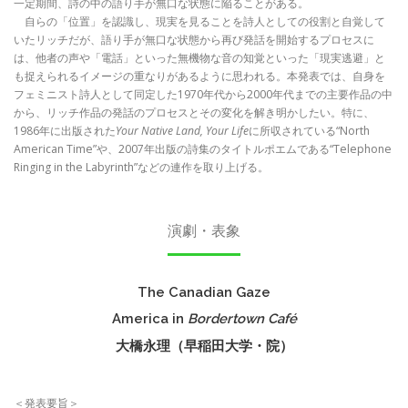
一定期間、詩の中の語り手が無口な状態に陥ることがある。
自らの「位置」を認識し、現実を見ることを詩人としての役割と自覚して
いたリッチだが、語り手が無口な状態から再び発話を開始するプロセスに
は、他者の声や「電話」といった無機物な音の知覚といった「現実逃避」と
も捉えられるイメージの重なりがあるように思われる。本発表では、自身を
フェミニスト詩人として同定した1970年代から2000年代までの主要作品の中
から、リッチ作品の発話のプロセスとその変化を解き明かしたい。特に、
1986年に出版された
Your Native Land, Your Life
に所収されている“North
American Time”や、2007年出版の詩集のタイトルポエムである“Telephone
Ringing in the Labyrinth”などの連作を取り上げる。
演劇・表象
The Canadian Gaze
America in
Bordertown Café
大橋永理（早稲田大学・院）
＜発表要旨＞