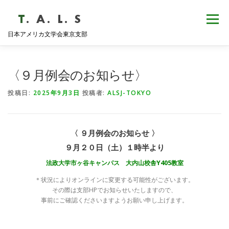
コ
ン
メニュー
テ
日本アメリカ文学会東京支部
ン
ツ
へ
HOME
NEWS
歴史・沿革
ABOUT
ス
〈９月例会のお知らせ〉
キ
ッ
投稿日:
2025年9月3日
投稿者:
ALSJ-TOKYO
プ
支部会報
活動報告
学会発表
例会日程
〈 ９月例会のお知らせ 〉
９月２０日（土）１時半より
法政大学市ヶ谷キャンパス 大内山校舎Y405教室
＊状況によりオンラインに変更する可能性がございます。
その際は支部HPでお知らせいたしますので、
事前にご確認くださいますようお願い申し上げます。