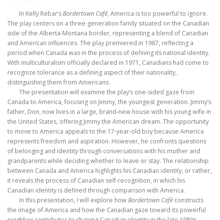
In Kelly Rebar’s
Bordertown Café
, America is too powerful to ignore.
The play centers on a three-generation family situated on the Canadian
side of the Alberta-Montana border, representing a blend of Canadian
and American influences. The play premiered in 1987, reflecting a
period when Canada was in the process of defining its national identity.
With multiculturalism officially declared in 1971, Canadians had come to
recognize tolerance as a defining aspect of their nationality,
distinguishing them from Americans.
The presentation will examine the play’s one-sided gaze from
Canada to America, focusing on Jimmy, the youngest generation. Jimmy’s
father, Don, now lives in a large, brand-new house with his young wife in
the United States, offering Jimmy the American dream. The opportunity
to move to America appeals to the 17-year-old boy because America
represents freedom and aspiration. However, he confronts questions
of belonging and identity through conversations with his mother and
grandparents while deciding whether to leave or stay. The relationship
between Canada and America highlights his Canadian identity, or rather,
it reveals the process of Canadian self-recognition, in which his
Canadian identity is defined through comparison with America.
In this presentation, I will explore how
Bordertown Café
constructs
the image of America and how the Canadian gaze toward its powerful
neighbor contributes to shaping Canadian identity in the late 1980s