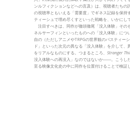
ンルフィクションなどへの言及）は、視聴者たちの
の視聴率ともいえる「需要度」でギネス記録を保持
ティーシュで埋め尽くすといった戦略を、いかにし
注目すべきは、同作が徹頭徹尾「没入体験」そのも
ネルサーフィンといったものへの「没入体験」につ
自の（ただしアニメやTRPGの世界観のパスティー
ド」といった次元の異なる「没入体験」を介して、
をリアルなものにする。つまるところ、
Stranger Thi
没入体験への再没入」なのではないか――。こうし
至る映像文化史の中に同作を位置付けることで検証