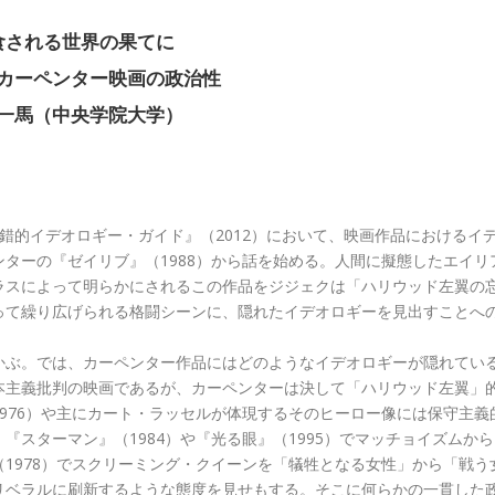
食される世界の果てに
カーペンター映画の政治性
一馬（中央学院大学）
的イデオロギー・ガイド』（2012）において、映画作品におけるイ
ターの『ゼイリブ』（1988）から話を始める。人間に擬態したエイリ
ラスによって明らかにされるこの作品をジジェクは「ハリウッド左翼の
って繰り広げられる格闘シーンに、隠れたイデオロギーを見出すことへ
ぶ。では、カーペンター作品にはどのようなイデオロギーが隠れてい
本主義批判の映画であるが、カーペンターは決して「ハリウッド左翼」
976）や主にカート・ラッセルが体現するそのヒーロー像には保守主義
スターマン』（1984）や『光る眼』（1995）でマッチョイズムから
1978）でスクリーミング・クイーンを「犠牲となる女性」から「戦う
リベラルに刷新するような態度を見せもする。そこに何らかの一貫した