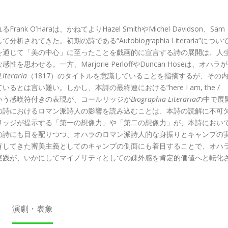
’Haraは、かねてよりHazel SmithやMichel Davidson、Sam
されてきた。初期の詩である“Autobiographia Literaria”につい
を通じて「美の中心」に至ったことを戯画的に宣言する詩の展開は、人
せる。一方、Marjorie PerloffやDuncan Hoseは、オハラが
Literaria
（1817）のタイトルを意識していることを指摘するが、その
は言い難い。しかし、本詩の最終連における“here I am, the /
agine!” という感嘆符付きの表現が、コールリッジが
Biographia Literaria
の中で展
の詩におけるロマン派詩人の影響を読み込むことは、本詩の読解に不可
リッジが提示する「第一の想像力」や「第二の想像力」が、本詩におい
の詩にも目を配りつつ、オハラのロマン派詩人的な身振りとキャンプの
有してきた審美主義としてのキャンプの側面にも着目することで、オハ
実践が、いかにしてマイノリティとしての疎外感を肯定的価値へと転化
演劇・表象