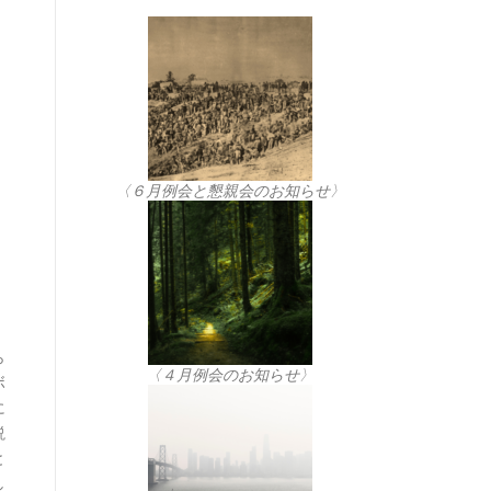
〈６月例会と懇親会のお知らせ〉
ら
〈４月例会のお知らせ〉
ボ
に
説
と
し