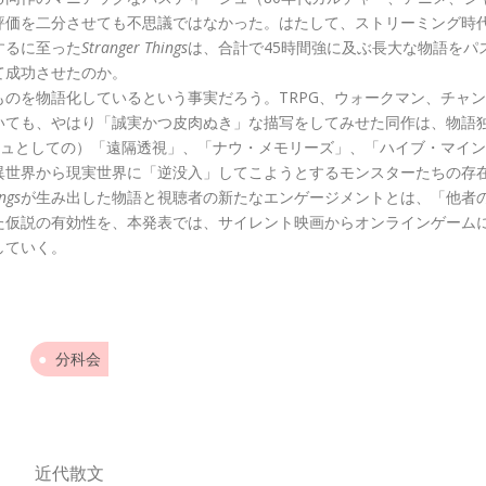
評価を二分させても不思議ではなかった。はたして、ストリーミング時
するに至った
Stranger Things
は、合計で45時間強に及ぶ長大な物語をパ
て成功させたのか。
のを物語化しているという事実だろう。TRPG、ウォークマン、チャン
いても、やはり「誠実かつ皮肉ぬき」な描写をしてみせた同作は、物語
シュとしての）「遠隔透視」、「ナウ・メモリーズ」、「ハイブ・マイン
異世界から現実世界に「逆没入」してこようとするモンスターたちの存
ngs
が生み出した物語と視聴者の新たなエンゲージメントとは、「他者
た仮説の有効性を、本発表では、サイレント映画からオンラインゲーム
していく。
分科会
近代散文