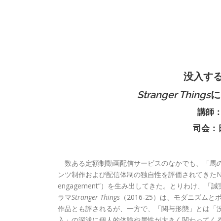
没入す
Stranger Things
に
講師：
司会：日
数ある定額制動画配信サービスのなかでも、「馬の群れ
ンツ制作および配信体制の独自性を評価されてきたNetf
engagement”）を生み出してきた。とりわけ、「誠実か
ラマ
Stranger Things
（2016-25）は、モダニズムと
作品とも評されるが、一方で、「関与形態」とは「没入」
入」の深浅に個人的体験や属性が大きく関わってくる