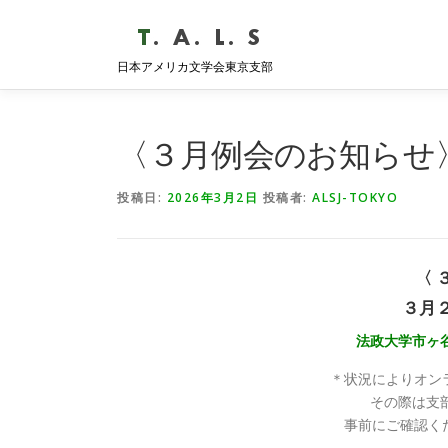
コ
ン
テ
日本アメリカ文学会東京支部
ン
ツ
へ
〈３月例会のお知らせ
ス
キ
ッ
投稿日:
2026年3月2日
投稿者:
ALSJ-TOKYO
プ
〈 
３月
法政大学市ヶ谷
＊状況によりオン
その際は支
事前にご確認く