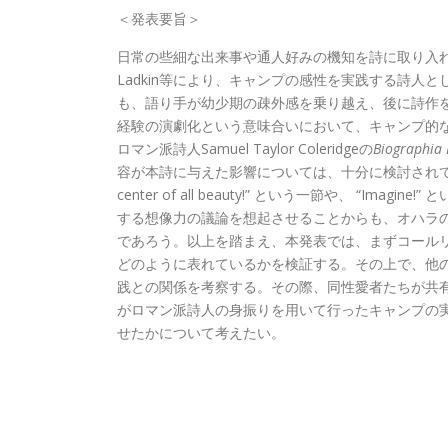
＜発表要旨＞
日常の些細な出来事や通人好みの機知を詩に取り入れるFrank O
Ladkin等により、キャンプの感性を実践する詩人として分析
も、語り手が幼少期の疎外感を乗り越え、後に詩作
経験の演劇化という意味合いにおいて、キャンプ的な感性を思わ
ロマン派詩人Samuel Taylor Coleridgeの
Biographia 
容が本詩に与えた影響については、十分に検討されていると
center of all beauty!” という一節や、 “Im
する想像力の議論を想起させることからも、オハラ
であろう。以上を踏まえ、本発表では、まずコール
どのように表れているかを検証する。その上で、他
践との関係を考察する。その際、同性愛者たちが共
がロマン派詩人の身振りを用いて行ったキャンプの
せたかについて考えたい。