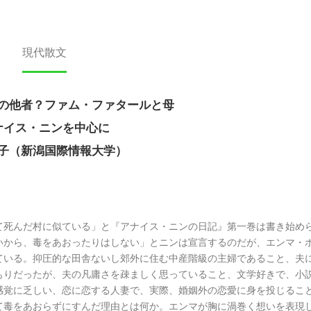
現代散文
の他者？ファム・ファタールと母
ナイス・ニンを中心に
子（新潟国際情報大学）
死んだ村に似ている」と『アナイス・ニンの日記』第一巻は書き始め
いから、毒をあおったりはしない」とニンは宣言するのだが、エンマ・
ている。抑圧的な田舎ないし郊外に住む中産階級の主婦であること、夫
もりだったが、夫の凡庸さを疎ましく思っていること、文学好きで、小
感覚に乏しい、恋に恋する人妻で、実際、婚姻外の恋愛に身を投じるこ
て毒をあおらずにすんだ理由とは何か。エンマが胸に渦巻く想いを表現