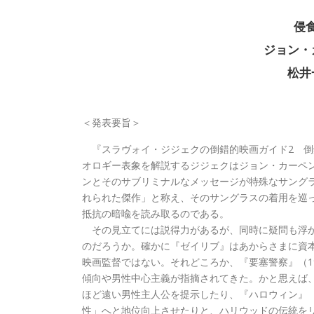
侵
ジョン・
松井
＜発表要旨＞
『スラヴォイ・ジジェクの倒錯的映画ガイド2 倒錯
オロギー表象を解説するジジェクはジョン・カーペン
ンとそのサブリミナルなメッセージが特殊なサング
れられた傑作」と称え、そのサングラスの着用を巡
抵抗の暗喩を読み取るのである。
その見立てには説得力があるが、同時に疑問も浮か
のだろうか。確かに『ゼイリブ』はあからさまに資
映画監督ではない。それどころか、『要塞警察』（1
傾向や男性中心主義が指摘されてきた。かと思えば、『
ほど遠い男性主人公を提示したり、『ハロウィン』（
性」へと地位向上させたりと、ハリウッドの伝統を