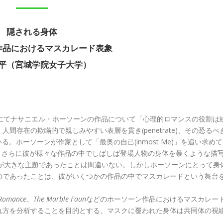
隠される身体
作品におけるマスカレード表象
平（宮城学院女子大学）
にてナサニエル・ホーソーンの作品について「心理的ロマンスの役割は
存在の欺瞞的で親しみやすい表層を貫き(penetrate)、その恐るべ
いる。ホーソーンが作家として「最奥の自己(inmost Me)」を追い求めて
、さらに彼が様々な作品の中でしばしば登場人物の身体を暴くような描
te”が大きな主題であったことは間違いない。しかしホーソーンにとって身
のであったことは、彼がいくつかの作品の中でマスカレードという舞台
 Romance
、
The Marble Faun
などのホーソーン作品におけるマスカレー
れ方を分析することを目的とする。マスクに覆われた身体は共同体の視