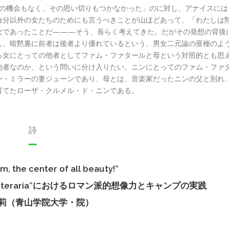
その機会もなく、その思い切りもつかなかった」のに対し、アナイスには
自分以外の女たちのためにも言うべきことが山ほどあって、「わたしは
女であったことだ———そう、長らく考えてきた。だがその発想の背後
し、暗黙裏に前者は後者より優れているという、男女二元論の亜種のよ
る女にとっての他者としてファム・ファタールと母という対照的とも思
他者なのか、という問いに分け入りたい。ニンにとってのファム・ファ
ー・ミラーの妻ジューンであり、母とは、音楽家だったニンの父と別れ
育てたローザ・クルメル・ド・ニンである。
詩
am, the center of all beauty!”
aphia Literaria”におけるロマン派的想像力とキャンプの実践
莉（青山学院大学・院）