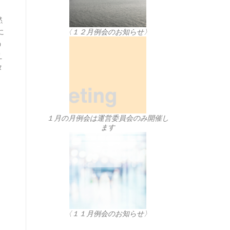
黙
に
〈１２月例会のお知らせ〉
う
え
タ
、
１月の月例会は運営委員会のみ開催し
ます
〈１１月例会のお知らせ〉