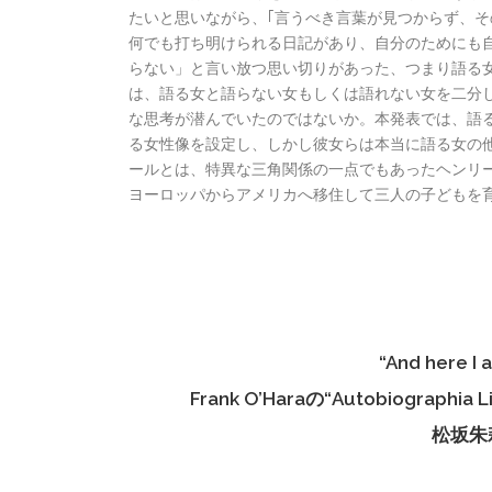
たいと思いながら、｢言うべき言葉が見つからず、
何でも打ち明けられる日記があり、自分のためにも
らない」と言い放つ思い切りがあった、つまり語る
は、語る女と語らない女もしくは語れない女を二分
な思考が潜んでいたのではないか。本発表では、語
る女性像を設定し、しかし彼女らは本当に語る女の
ールとは、特異な三角関係の一点でもあったヘンリ
ヨーロッパからアメリカへ移住して三人の子どもを
“And here I 
Frank O’Haraの“Autobiogr
松坂朱