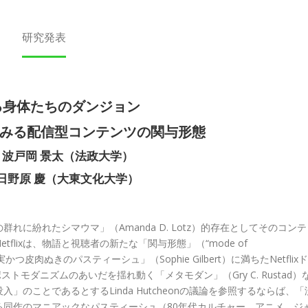
研究発表
る身体たちのダンジョン
みる配信型コンテンツの関与形態
波戸岡 景太（法政大学）
野原 慶（大東文化大学）
に紛れたシマウマ」（Amanda D. Lotz）的存在としてそのコンテ
lixは、物語と視聴者の新たな「関与形態」（“mode of
つ皮肉ぬきのパスティーシュ」（Sophie Gilbert）に満ちたNetflixド
ポストモダニズムのあいだを揺れ動く「メタモダン」（Gry C. Rustad）
のことであるとするLinda Hutcheonの議論を参照するならば、「
同作のマニアックなパスティーシュ（80年代カルチャー、アニメ、ジ