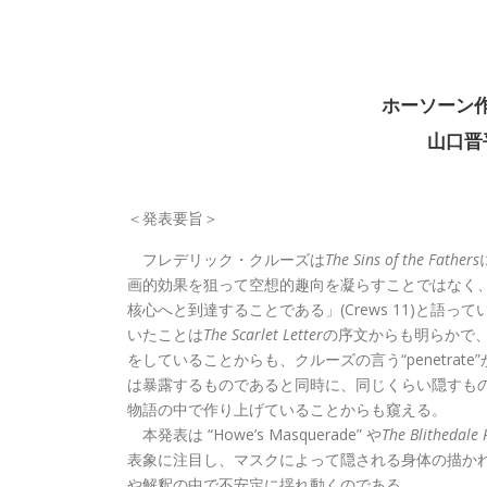
ホーソーン
山口晋
＜発表要旨＞
フレデリック・クルーズは
The Sins of the Fathers
画的効果を狙って空想的趣向を凝らすことではなく、人間
核心へと到達することである」(Crews 11)と語って
いたことは
The Scarlet Letter
の序文からも明らかで
をしていることからも、クルーズの言う“penetra
は暴露するものであると同時に、同じくらい隠すも
物語の中で作り上げていることからも窺える。
本発表は “Howe’s Masquerade” や
The Blithedale
表象に注目し、マスクによって隠される身体の描か
や解釈の中で不安定に揺れ動くのである。