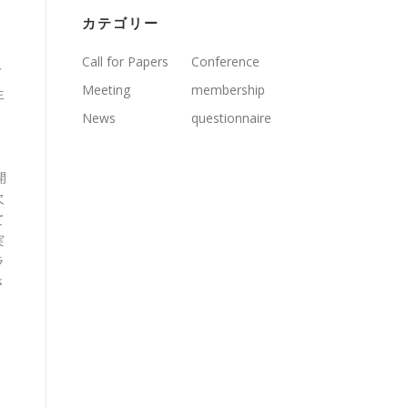
カテゴリー
Call for Papers
Conference
て
Meeting
membership
生
News
questionnaire
内
開
欠
て
実
ラ
さ