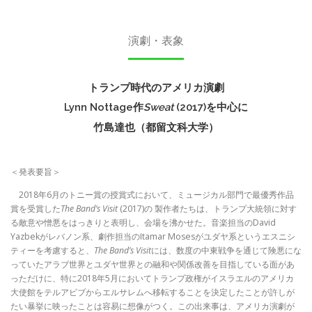
演劇・表象
トランプ時代のアメリカ演劇
Lynn Nottage作
Sweat
(2017)を中心に
竹島達也（都留文科大学）
＜発表要旨＞
2018年6月のトニー賞の授賞式において、ミュージカル部門で最優秀作品
賞を受賞した
The Band’s Visit
(2017)の 製作者たちは、トランプ大統領に対す
る敵意や憎悪をはっきりと表明し、会場を沸かせた。音楽担当のDavid
Yazbekがレバノン系、劇作担当のItamar Mosesがユダヤ系というエスニシ
ティーを考慮すると、
The Band’s Visit
には、数度の中東戦争を通じて険悪にな
っていたアラブ世界とユダヤ世界との融和や関係改善を目指している面があ
っただけに、特に2018年5月においてトランプ政権がイスラエルのアメリカ
大使館をテルアビブからエルサレムへ移転することを決定したことが許しが
たい暴挙に映ったことは容易に想像がつく。この出来事は、アメリカ演劇が