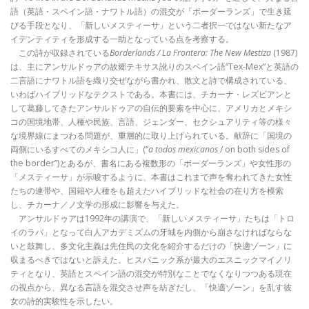
語（英語・スペイン語・ナワトル語）の混交が「ボーダーランズ」で生き延
びる手段となり、「新しいメスティーサ」という二者択一ではない新たなア
イデンティティを形成する一助となっている点を考察する。
この詩が収録されている
Borderlands / La Frontera: The New Mestiza
(1987)
は、主にアンサルドゥアの故郷テキサス訛りのスペイン語“Tex-Mex”と英語の
二言語にナワトル語を織り交ぜながら書かれ、散文と詩で構成されている、
いわばハイブリッドなテクストである。本書には、チカーナ・レズビアンと
して葛藤してきたアンサルドゥアの自伝的要素を中心に、アメリカとメキシ
コの国境地帯、人種や民族、言語、ジェンダー、セクシュアリティ等の様々
な境界線にまつわる問題が、重層的に取り上げられている。献辞に「国境の
両側にいるすべてのメキシコ人に」(“
a todos mexicanos
/ on both sides of
the border”)とあるが、書名にある複数形の「ボーダーランズ」や女性形の
「メスティーサ」が示唆するように、本書はこれまで声を奪われてきた女性
たちの連帯や、国籍や人種をも超えたハイブリッドな社会の在り方を模索
し、チカーナ／ノ文学の形成に影響を与えた。
アンサルドゥアは1992年の講演で、「新しいメスティーサ」たちは「トロ
イのラバ」となって白人アカデミズムの牙城を内側から崩さなければならな
いと鼓舞し、多文化主義は先住民の文化を紹介するだけの「快適ゾーン」に
収まるべきではないと訴えた。ヒスパニック系が最大のエスニックマイノリ
ティとなり、英語とスペイン語の混交が特別なことでなくなりつつある現在
の視点から、異なる言語を混交させ声を紡ぎだし、「快適ゾーン」を乱す彼
女の詩的実験性を示したい。