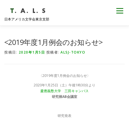
コ
ン
メニュー
テ
日本アメリカ文学会東京支部
ン
ツ
へ
HOME
NEWS
歴史・沿革
ABOUT
ス
<2019年度1月例会のお知らせ>
キ
ッ
投稿日:
2020年1月5日
投稿者:
ALSJ-TOKYO
プ
支部会報
活動報告
学会発表
例会日程
〈2019年度1月例会のお知らせ〉
2020年1月25日（土）午後1時30分より
慶應義塾大学 三田キャンパス
研究棟AB会議室
研究発表