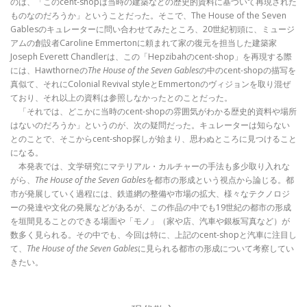
のは、「このcent-shopは当時の建築などの歴史的資料に基づいて再現された
ものなのだろうか」ということだった。そこで、The House of the Seven
Gablesのキュレーターに問い合わせてみたところ、20世紀初頭に、ミュージ
アムの創設者Caroline Emmertonに頼まれて家の復元を担当した建築家
Joseph Everett Chandlerは、この「Hepzibahのcent-shop」を再現する際
には、Hawthorneの
The House of the Seven Gables
の中のcent-shopの描写を
真似て、それにColonial Revival styleとEmmertonのヴィジョンを取り混ぜ
ており、それ以上の資料は参照しなかったとのことだった。
「それでは、どこかに当時のcent-shopの雰囲気がわかる歴史的資料や場所
はないのだろうか」というのが、次の疑問だった。キュレーターは知らない
とのことで、そこからcent-shop探しが始まり、思わぬところに見つけること
になる。
本発表では、文学研究にマテリアル・カルチャーの手法も多少取り入れな
がら、
The House of the Seven Gables
を都市の形成という視点から論じる。都
市が発展していく過程には、鉄道網の整備や市場の拡大、様々なテクノロジ
ーの発達や文化の発展などがあるが、この作品の中でも19世紀の都市の形成
を垣間見ることのできる場面や「モノ」（家や店、汽車や銀板写真など）が
数多く見られる。その中でも、今回は特に、上記のcent-shopと汽車に注目し
て、
The House of the Seven Gables
に見られる都市の形成について考察してい
きたい。