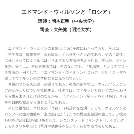
エドマンド・ウィルソンと「ロシア」
講師：岡本正明（中央大学）
司会：大矢健（明治大学）
エドマンド・ウィルソンの文業はじつに多岐にわたっており、それは、
「博学多識、縦横無尽、百花繚乱」とも評すべきものである。その「総体」
に分け入ってゆくためには、さまざまな方法が考えられる。年代順、ジャン
ル別、等々……。本研究発表では、そのなかでも、「地域別」というアプロー
チ方法の一例として、「エドマンド・ウィルソンとロシア」というテーマを
通してウィルソンの文学的世界に光を当てたい。
考察のプロセスは以下の通りである。発表の前半では、ウィルソンとロシ
アのかかわりについて概観する。後半では、ウィルソンとロシアのかかわり
から生み出された作品のなかから、『フィンランド駅へ』をとりあげ、それ
を今日的な観点から論じる予定である。
そして最後に、本発表の「付録」（補足的な説明）として、ウィルソンの
ロシアへの旅の概要を、主に旅行記『ふたつの民主主義国を旅して』と彼の
1930年代の日誌を拠り所として、レニングラード（サンクトペテルブルグ）
とモスクワを中心に（写真や映像等を交えて）紹介するつもりである。