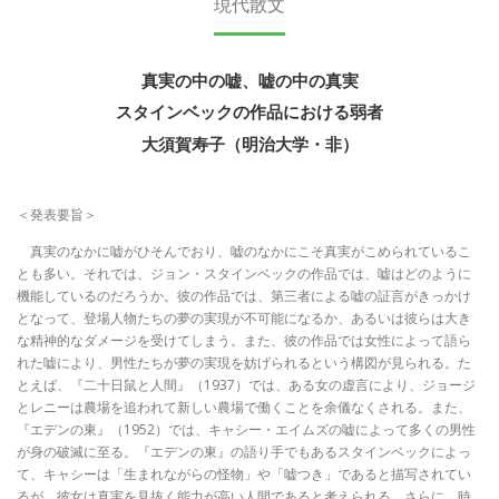
現代散文
真実の中の嘘、嘘の中の真実
スタインベックの作品における弱者
大須賀寿子（明治大学・非）
＜発表要旨＞
真実のなかに嘘がひそんでおり、嘘のなかにこそ真実がこめられているこ
とも多い。それでは、ジョン・スタインベックの作品では、嘘はどのように
機能しているのだろうか。彼の作品では、第三者による嘘の証言がきっかけ
となって、登場人物たちの夢の実現が不可能になるか、あるいは彼らは大き
な精神的なダメージを受けてしまう。また、彼の作品では女性によって語ら
れた嘘により、男性たちが夢の実現を妨げられるという構図が見られる。た
とえば、『二十日鼠と人間』（1937）では、ある女の虚言により、ジョージ
とレニーは農場を追われて新しい農場で働くことを余儀なくされる。また、
『エデンの東』（1952）では、キャシー・エイムズの嘘によって多くの男性
が身の破滅に至る。『エデンの東』の語り手でもあるスタインベックによっ
て、キャシーは「生まれながらの怪物」や「嘘つき」であると描写されてい
るが、彼女は真実を見抜く能力が高い人間であると考えられる。さらに、時