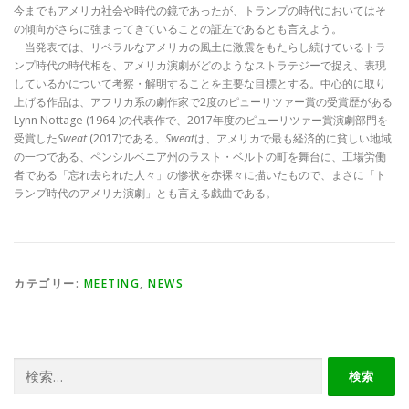
今までもアメリカ社会や時代の鏡であったが、トランプの時代においてはそ
の傾向がさらに強まってきていることの証左であるとも言えよう。
当発表では、リベラルなアメリカの風土に激震をもたらし続けているトラ
ンプ時代の時代相を、アメリカ演劇がどのようなストラテジーで捉え、表現
しているかについて考察・解明することを主要な目標とする。中心的に取り
上げる作品は、アフリカ系の劇作家で2度のピューリツァー賞の受賞歴がある
Lynn Nottage (1964-)の代表作で、2017年度のピューリツァー賞演劇部門を
受賞した
Sweat
(2017)である。
Sweat
は、アメリカで最も経済的に貧しい地域
の一つである、ペンシルベニア州のラスト・ベルトの町を舞台に、工場労働
者である「忘れ去られた人々」の惨状を赤裸々に描いたもので、まさに「ト
ランプ時代のアメリカ演劇」とも言える戯曲である。
カテゴリー:
MEETING
,
NEWS
検
索: