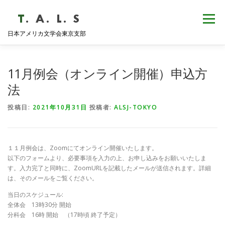
コ
ン
メニュー
テ
日本アメリカ文学会東京支部
ン
ツ
へ
HOME
NEWS
歴史・沿革
ABOUT
ス
11月例会（オンライン開催）申込方
キ
ッ
法
プ
支部会報
活動報告
学会発表
例会日程
投稿日:
2021年10月31日
投稿者:
ALSJ-TOKYO
１１月例会は、Zoomにてオンライン開催いたします。
以下のフォームより、必要事項を入力の上、お申し込みをお願いいたしま
す。入力完了と同時に、ZoomURLを記載したメールが送信されます。詳細
は、そのメールをご覧ください。
当日のスケジュール:
全体会 13時30分 開始
分科会 16時 開始 （17時頃 終了予定）