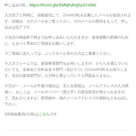
申し込みURL：
https://forms.gle/EMNjFykVgSpG1n5k6
入力完了と同時に、自動返信にて、ZoomURLを記載したメールが送信されま
す。詳細は、そのメールをご覧ください。そのメールの受信をもって、申し
込みは完了です。
※当日の例会終了時までお申し込みいただけますが、参加者数の把握のため
に、なるべく早めのご登録をお願いします。
※ご登録にあたっては、ニックネーム等の入力はご遠慮ください。
※入力フォームでは、参加希望部門をお伺いしますが、どちらを選んでいた
だいても、全体会と分科会全４部門（合計５つ）のZoomURLをお送りしま
す。当日の参加部門が、入力時と異なっていても問題ありません。
※万が一、メールが不着の場合は、主たる原因は、メールアドレスの入力間
違い、もしくは、メールサーバー（受け手）の受信拒否が考えられますの
で、恐れ入りますが、再登録や、他のメールアドレスでの登録などをお試し
下さい。
6月例会案内のURLは
こちら
です。