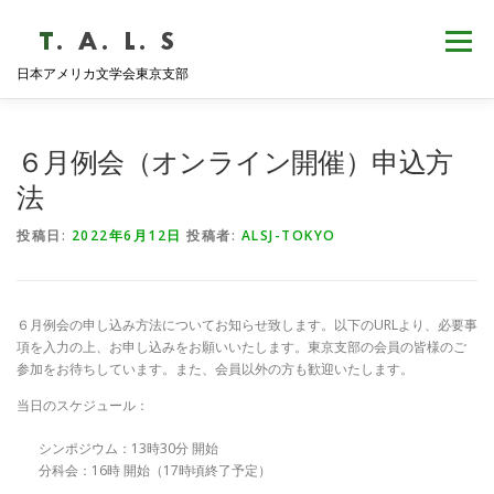
コ
ン
メニュー
テ
日本アメリカ文学会東京支部
ン
ツ
へ
HOME
NEWS
歴史・沿革
ABOUT
ス
６月例会（オンライン開催）申込方
キ
ッ
法
プ
支部会報
活動報告
学会発表
例会日程
投稿日:
2022年6月12日
投稿者:
ALSJ-TOKYO
６月例会の申し込み方法についてお知らせ致します。以下のURLより、必要事
項を入力の上、お申し込みをお願いいたします。東京支部の会員の皆様のご
参加をお待ちしています。また、会員以外の方も歓迎いたします。
当日のスケジュール：
シンポジウム：13時30分 開始
分科会：16時 開始（17時頃終了予定）