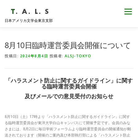
コ
ン
メニュー
テ
日本アメリカ文学会東京支部
ン
ツ
へ
HOME
NEWS
歴史・沿革
ABOUT
ス
8月10日臨時運営委員会開催について
キ
ッ
投稿日:
2024年8月4日
投稿者:
ALSJ-TOKYO
プ
支部会報
活動報告
学会発表
例会日程
「ハラスメント防止に関するガイドライン」に関す
る臨時運営委員会開催
及びメールでの意見受付のお知らせ
8月10日（土）17時より「ハラスメント防止に関するガイドライン」に関す
る臨時運営委員会が東洋大学白山キャンパスにて開催予定です。会員のみな
さまには、8月2日に毎日学術フォーラムより臨時運営委員会の開催通知が郵
送されております（開催のご案内及び本部執行部による「ハラスメント防止