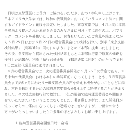
日頃は支部運営にご尽力・ご協力をいただき、あつく御礼申し上げます。
日本アメリカ文学会では、昨秋の代議員会において「ハラスメント防止に関
するガイドライン」創設を決定いたしました。東京支部では、4 月上旬に本部
事務局より提示された原案を会員のみなさまに同月下旬に送付の上、パブリ
ック・コメントを募集いたしました。お寄せいただいたご意見を踏まえなが
ら 5 月 25 日および 6 月 22 日の運営委員会にて検討を行い、別添「東京支部
検討結果」（郵送通知に同封）のようにまとめて本部に提出いたしました。
その後、各支部から提出された検討結果をもとに本部執行部で原案の修正を
検討した結果が、別添「執行部修正案」（郵送通知に同封）のかたちで 8 月
1 日に支部代議員宛に送付されました。
6 月の運営委員会では、次の運営委員会開催が 9 月 28 日の予定であり、10
月中旬の代議員会における本件の承認直前になってしまうことや、9 月運営委
員会まで約3ヶ月にわたり一般支部会員の声を伝える機会がないことなどに鑑
み、本件を検討するための臨時運営委員会を8月上旬に開催することが決まり
ました。その後支部執行部で検討し、下記の要領で臨時運営委員会を開催さ
せていただきたいということになりました。暑さ厳しき折に、また開催日が
迫ってからのご案内になってしまい恐縮ではございますが、ご都合の合う
方々がいらっしゃいましたらご参集のほどよろしくお願い申し上げます。
臨時運営委員会開催日時・会場