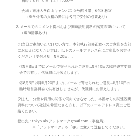
日時：8 月 10 日（土）17:00〜
会場：東洋大学白山キャンパス 6 号館 4 階、6403 教室
（※学外者の入構の際には各門で受付の必要あり）
メールでのコメント提出および関連説明資料の閲覧希望について
（追加情報あり）
(1)当日ご参加いただけない方で、本部執行部修正案へのご意見を支部
にお伝えになりたい方は、以下のメールアドレス宛にご意見をお寄せ
ください〔受付〆切 8月20日〕。
①8月8日までにメールで寄せられたご意見…8月10日の臨時運営委員
会で共有し、代議員にお伝えします。
②8月9日以降8月20日までにメールで寄せられたご意見…8月10日の
臨時運営委員会で共有はしませんが、代議員にお伝えします。
(2)また、分量や費用の関係で同封できなかった、本部からの関連説明
資料について確認を希望なさる方も、以下のメールアドレス宛にご連
絡ください。
提出先：tokyo.alsjアットマークgmail.com（事務局）
※「アットマーク」を「@」に変えて送信してください。