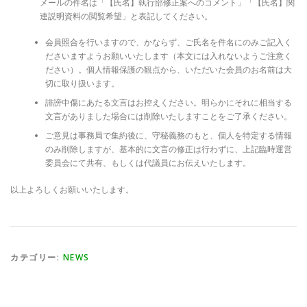
メールの件名は「【氏名】執行部修正案へのコメント」「【氏名】関
連説明資料の閲覧希望」と表記してください。
会員照合を行いますので、かならず、ご氏名を件名にのみご記入く
ださいますようお願いいたします（本文には入れないようご注意く
ださい）。個人情報保護の観点から、いただいた会員のお名前は大
切に取り扱います。
誹謗中傷にあたる文言はお控えください。明らかにそれに相当する
文言がありました場合には削除いたしますことをご了承ください。
ご意見は事務局で集約後に、守秘義務のもと、個人を特定する情報
のみ削除しますが、基本的に文言の修正は行わずに、上記臨時運営
委員会にて共有、もしくは代議員にお伝えいたします。
以上よろしくお願いいたします。
カテゴリー:
NEWS