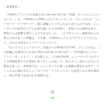
＜発表要旨＞
1996年にアメリカで出版された
Sex and the City
（邦題『セックスとニュー
ヨーク』）は、1994年から96年にかけてキャンディス・ブシュネルが『ニュ
ーヨーク・オブザーバー』紙に連載したコラムをまとめたものである。ニュ
ーヨークの女性のリアルな姿を描いたその内容に、女性たちは喝采を送り、
男性たちは衝撃を隠すことができなかった。『オブザーバー』紙時代から大
変な人気であった同書は、その後、1998年からテレビドラマシリーズとな
り、だれもが知るストーリーとなっていく。
『セックスとニューヨーク』出版から23年後の2019年、ブシュネルは、こ
の続編と位置付けられる
Is There Still Sex in the City?
（『25年後のセックス・
アンド・ザ・シティ』）を出版した。この約20年間、ニューヨークではアメ
リカ同時多発テロを筆頭に多くのことが起こり、街もそこに住む人たちにも
変化があった。本発表では、ニューヨークの様々な側面が変化する中で、ブ
シュネルが描き出すニューヨークの「ファビュラス」な女性たちの何が変化
し、何が不変であるのかを考察する。
詩