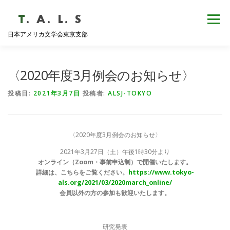
コ
ン
メニュー
テ
日本アメリカ文学会東京支部
ン
ツ
へ
HOME
NEWS
歴史・沿革
ABOUT
ス
〈2020年度3月例会のお知らせ〉
キ
ッ
投稿日:
2021年3月7日
投稿者:
ALSJ-TOKYO
プ
支部会報
活動報告
学会発表
例会日程
〈2020年度3月例会のお知らせ〉
2021年3月27日（土）午後1時30分より
オンライン（Zoom・事前申込制）で開催いたします。
詳細は、こちらをご覧ください。
https://www.tokyo-
als.org/2021/03/2020march_online/
会員以外の方の参加も歓迎いたします。
研究発表