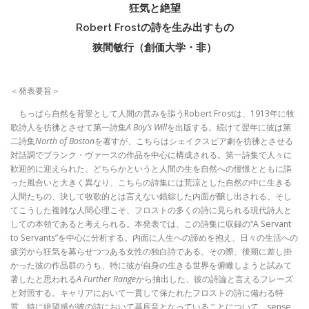
狂気と絶望
Robert Frostの詩を生み出すもの
狭間敏行（創価大学・非）
＜発表要旨＞
もっぱら自然を背景として人間の営みを謳うRobert Frostは、1913年に牧
歌詩人を彷彿とさせて第一詩集
A Boy’s Will
を出版する。続けて翌年に彼は第
二詩集
North of Boston
を著すが、こちらはシェイクスピア劇を彷彿とさせる
対話調でブランク・ヴァースの作品を中心に構成される。第一詩集で人々に
歓迎的に迎えられた、どちらかというと人間の生を自然への憧憬とともに謳
った風合いと大きく異なり、こちらの詩集には荒涼とした自然の中に生きる
人間たちの、決して牧歌的とは言えない錯綜した内面が醸し出される。そし
てこうした複雑な人間心理こそ、フロストの多くの詩に見られる現代詩人と
しての本領であると考えられる。本発表では、この詩集に収録の“A Servant
to Servants”を中心に分析する。内面に人生への諦めを抱え、日々の生活への
疲労から狂気を募らせつつある女性の独白詩である。その際、後期に差し掛
かった彼の作品群のうち、特に彼が自身の生きる世界を俯瞰しようと試みて
著したと思われる
A Further Range
から抽出した、彼の詩論と言えるフレーズ
と対照する。キャリアにおいて一貫して保たれたフロストの詩に備わる特
質、特に絶望感が彼の詩において基底音となっていることについて、sense