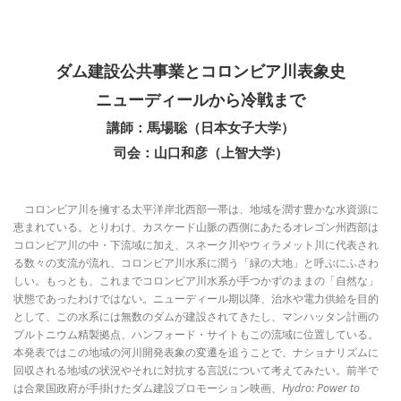
ダム建設公共事業とコロンビア川表象史
ニューディールから冷戦まで
講師：馬場聡（日本女子大学）
司会：山口和彦（上智大学）
コロンビア川を擁する太平洋岸北西部一帯は、地域を潤す豊かな水資源に
恵まれている。とりわけ、カスケード山脈の西側にあたるオレゴン州西部は
コロンビア川の中・下流域に加え、スネーク川やウィラメット川に代表され
る数々の支流が流れ、コロンビア川水系に潤う「緑の大地」と呼ぶにふさわ
しい。もっとも、これまでコロンビア川水系が手つかずのままの「自然な」
状態であったわけではない。ニューディール期以降、治水や電力供給を目的
として、この水系には無数のダムが建設されてきたし、マンハッタン計画の
プルトニウム精製拠点、ハンフォード・サイトもこの流域に位置している。
本発表ではこの地域の河川開発表象の変遷を追うことで、ナショナリズムに
回収される地域の状況やそれに対抗する言説について考えてみたい。前半で
は合衆国政府が手掛けたダム建設プロモーション映画、
Hydro: Power to