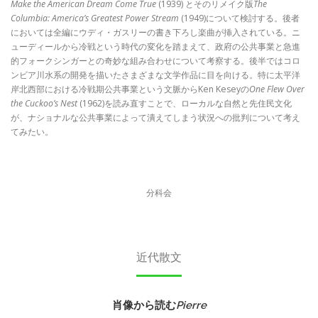
Make the American Dream Come True
(1939) とそのリメイク版
The
Columbia: America’s Greatest Power Stream
(1949)について検討する。後者
においては全編にウディ・ガスリーの書き下ろし楽曲が挿入されている。ニ
ューディールから冷戦という時代の変化を踏まえて、政府の公共事業と急進
的フォークシンガーとの奇妙な組み合わせについて考察する。後半ではコロ
ンビア川水系の開発を描いたさまざまな文学作品に目を向ける。特に太平洋
岸北西部における冷戦期公共事業という文脈からKen Keseyの
One Flew Over
the Cuckoo’s Nest
(1962)を読み直すことで、ローカルな自然と先住民文化
が、ナショナルな公共事業によって潰えてしまう状況への批判について考え
てみたい。
分科会
近代散文
肖像から読む
Pierre