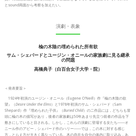
とsound両面から考察を加えたい。
演劇・表象
楡の木陰の埋められた所有欲
サム・シェパードとユージン・オニールの家族劇に見る継承
の問題
高橋典子（白百合女子大学・院）
＜発表要旨＞
1924年初演のユージン・オニール（Eugene O’Neill）作『楡の木陰の欲
望』（
Desire Under the Elms
）と1978年初演のサム・シェパード（Sam
Shepard）作『埋められた子供』（
Buried Child
）の二作品には，どちらも冒
頭に楡の木の描写があり，後者の家族劇は50年あまり先立つ前者の作品を下
敷きにしていると目される。しかし，これらの演劇に登場する女たち――オ
ニール作のアビー，シェパード作のハリー――では，この木に対する感じ
方，とらえ方が大きく異なっている。木の存在を自分の体内に取り込み，あ