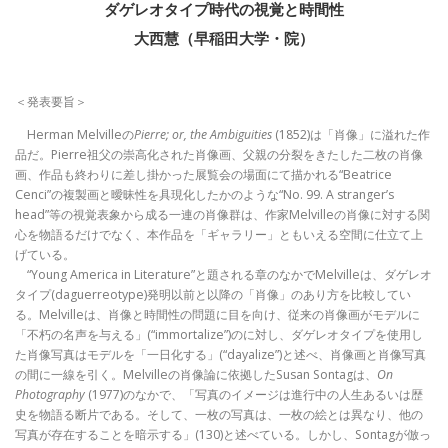
ダゲレオタイプ時代の視覚と時間性
大西慧（早稲田大学・院）
＜発表要旨＞
Herman Melvilleの
Pierre; or, the Ambiguities
(1852)は「肖像」に溢れた作
品だ。Pierre祖父の崇高化された肖像画、父親の分裂をきたした二枚の肖像
画、作品も終わりに差し掛かった展覧会の場面にて描かれる“Beatrice
Cenci”の複製画と曖昧性を具現化したかのような“No. 99. A stranger’s
head”等の視覚表象から成る一連の肖像群は、作家Melvilleの肖像に対する関
心を物語るだけでなく、本作品を「ギャラリー」ともいえる空間に仕立て上
げている。
“Young America in Literature”と題される章のなかでMelvilleは、ダゲレオ
タイプ(daguerreotype)発明以前と以降の「肖像」のあり方を比較してい
る。Melvilleは、肖像と時間性の問題に目を向け、従来の肖像画がモデルに
「不朽の名声を与える」(“immortalize”)のに対し、ダゲレオタイプを使用し
た肖像写真はモデルを「一日化する」(“dayalize”)と述べ、肖像画と肖像写真
の間に一線を引く。Melvilleの肖像論に依拠したSusan Sontagは、
On
Photography
(1977)のなかで、「写真のイメージは進行中の人生あるいは歴
史を物語る断片である。そして、一枚の写真は、一枚の絵とは異なり、他の
写真が存在することを暗示する」(130)と述べている。しかし、Sontagが倣っ