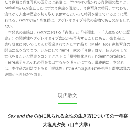
た肖像画と肖像写真の区分とは裏腹に、
Pierre
内で描かれる肖像画の数々は、
Melville自らが定立したはずの肖像論を否定し、肖像写真の特質、すなわち、
流れゆく人生や歴史を切り取り表象するといった特質を備えているように思
われる。
Pierre
が描く肖像群は、ダゲレオタイプ時代の産物であるのかもしれ
ない。
本発表の主眼は、
Pierre
における「肖像」と「時間性」（「人生あるいは歴
史」）の関係性をダゲレオタイプ言説から再考することにある。発表者は、
先行研究においてほとんど看過されてきた本作品と（Melvilleの）家族写真の
関係に光を当てつつ、いかにしてPierre一家の「肖像」群が、個人のそして
世代をまたいだ歴史をコンテクストに「脱神格化され」(“deimmortalize”)、
Pierre親子それぞれの罪を表出するかを明らかにする。最終的に、本発表
は、本作品の副題でもある「曖昧性」(“the Ambiguities”)を視覚と歴史認識の
連関から再解釈を図る。
現代散文
Sex and the City
に見られる女性の生き方についての一考察
大塩真夕美（目白大学）