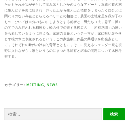
たかもそれを我が子として産み落としたかのようなアビーと，近親相姦の末
に生んだ子を夫に殺され，葬った土から生え出た植物を，まったく自分とは
関わりのない存在ととらえるハリーとの相違は，農園の土地家屋を我が子の
もの，ひいては自分のものにしようとする前者と，男たち（夫，息子，孫）
の間でのみ行われる相続を，輪の外で傍観する後者の，「所有意識」の違い
をも表しているように見える。家族の葛藤というテーマが，家に暗い影を落
とす楡の木に表象されるという，この家族劇二作品の共通項を出発点とし
て，それぞれの時代の社会的背景とともに，そこに見えるジェンダー観を視
野に入れながら，家というものにまつわる所有と継承の問題について比較考
察する。
カテゴリー:
MEETING
,
NEWS
検
索: