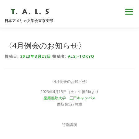
コ
ン
メニュー
テ
日本アメリカ文学会東京支部
ン
ツ
へ
HOME
NEWS
歴史・沿革
ABOUT
ス
〈4月例会のお知らせ〉
キ
ッ
投稿日:
2023年3月28日
投稿者:
ALSJ-TOKYO
プ
支部会報
活動報告
学会発表
例会日程
〈4月例会のお知らせ〉
2023年4月15日（土）午後2時より
慶應義塾大学 三田キャンパス
西校舎527教室
特別講演