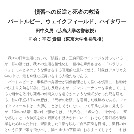
慣習への反逆と死者の救済
バートルビー、ウェイクフィールド、ハイタワー
田中久男（広島大学名誉教授）
司会：平石 貴樹（東京大学名誉教授）
我々の日常生活において「慣習」は、正負両面のイメージを持っている
が、私の話では、我々の生活を惰性化し、精神を麻痺させる（「パラリシ
ス」）モルヒネのような働きをする否定的な意味で使う。対象はアメリカ文
学の中で、最も奇怪な振舞いをする人物たちである。
バートルビーは、事務所の弁護士が労働倫理として強いる慣習に、彼独特
の決まり文句を武器に抵抗し反逆するが、ジンジャーナッツを常食して、ま
るで断食を敢行し死者の仲間入りを急ぐかのような儀式がかった死を迎え
る。彼の平壁相手の瞑想は、「死者の救済」を意図した魂鎮めである。ウェ
イクフィールドは、大胆なことはしそうにない、ごく平凡な人物に見える
が、10年の結婚生活の中で妻からは、「利己心」「虚栄心」「狡猾さ」「変
な感じ」という特質を鋭く観察され見抜かれていて、おそらく鬱屈感や緊張
感をため込んだ彼は、習慣化した生活を脱して自己変身を目指し、数日の旅
という口実で家を飛び出し、隣の通りの下宿屋におさまってしまう。これは