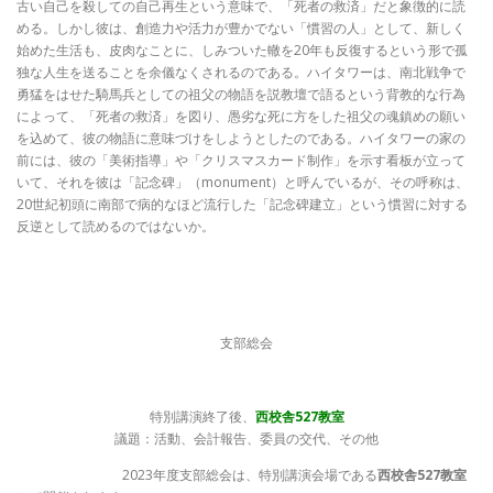
古い自己を殺しての自己再生という意味で、「死者の救済」だと象徴的に読
める。しかし彼は、創造力や活力が豊かでない「慣習の人」として、新しく
始めた生活も、皮肉なことに、しみついた轍を20年も反復するという形で孤
独な人生を送ることを余儀なくされるのである。ハイタワーは、南北戦争で
勇猛をはせた騎馬兵としての祖父の物語を説教壇で語るという背教的な行為
によって、「死者の救済」を図り、愚劣な死に方をした祖父の魂鎮めの願い
を込めて、彼の物語に意味づけをしようとしたのである。ハイタワーの家の
前には、彼の「美術指導」や「クリスマスカード制作」を示す看板が立って
いて、それを彼は「記念碑」（monument）と呼んでいるが、その呼称は、
20世紀初頭に南部で病的なほど流行した「記念碑建立」という慣習に対する
反逆として読めるのではないか。
支部総会
特別講演終了後、
西校舎527教室
議題：活動、会計報告、委員の交代、その他
2023年度支部総会は、特別講演会場である
西校舎527教室