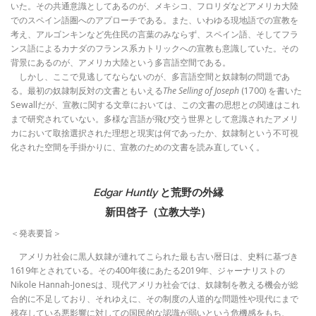
いた。その共通意識としてあるのが、メキシコ、フロリダなどアメリカ大陸
でのスペイン語圏へのアプローチである。また、いわゆる現地語での宣教を
考え、アルゴンキンなど先住民の言葉のみならず、スペイン語、そしてフラ
ンス語によるカナダのフランス系カトリックへの宣教も意識していた。その
背景にあるのが、アメリカ大陸という多言語空間である。
しかし、ここで見逃してならないのが、多言語空間と奴隷制の問題であ
る。最初の奴隷制反対の文書ともいえる
The Selling of Joseph
(1700) を書いた
Sewallだが、宣教に関する文章においては、この文書の思想との関連はこれ
まで研究されていない。多様な言語が飛び交う世界として意識されたアメリ
カにおいて取捨選択された理想と現実は何であったか、奴隷制という不可視
化された空間を手掛かりに、宣教のための文書を読み直していく。
Edgar Huntly
と荒野の外縁
新田啓子（立教大学）
＜発表要旨＞
アメリカ社会に黒人奴隷が連れてこられた最も古い暦日は、史料に基づき
1619年とされている。その400年後にあたる2019年、ジャーナリストの
Nikole Hannah-Jonesは、現代アメリカ社会では、奴隷制を教える機会が総
合的に不足しており、それゆえに、その制度の人道的な問題性や現代にまで
残存している悪影響に対しての国民的な認識が弱いという危機感をもち、