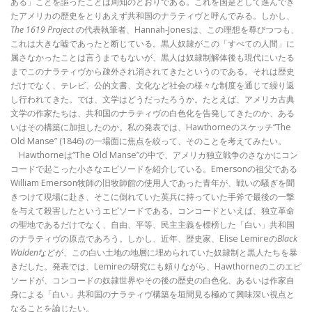
ある」ことを謳ったことは周知のとおりである。これを国是として進んでき
たアメリカの歴史をとりあえず共和国のナラティヴと呼んでみる。しかし、
The 1619 Project
の代表執筆者、Hannah-Jonesは、この理想を尊びつつも、
これは大きな嘘であったと断じている。黒人奴隷がこの「すべての人間」に
属さなかったことは言うまでもないが、黒人は奴隷制解体後も現代にいたる
までこのナラティヴから疎外され消されてきたというのである。それは歴史
だけでなく、テレビ、公的文書、文化など社会の様々な制度を通じて繰り返
し行われてきた。では、文学はどうだったろうか。たとえば、アメリカ古典
文学の作家たちは、共和国のナラティヴの白色化を告発してきたのか、ある
いはその構築に加担したのか。私の発表では、Hawthorneのスケッチ“The
Old Manse” (1846) の一場面に焦点を絞って、そのことを考えてみたい。
Hawthorneは“The Old Manse”の中で、アメリカ独立戦争のさなかにコン
コードで起こった小さなエピソードを紹介している。Emersonの祖父である
William Emerson牧師の旧牧師館の使用人であった青年が、戦いの騒ぎを聞
きつけて現場に赴き、そこに倒れていた英兵に持っていた手斧で最後の一撃
を与えて殺害したというエピソードである。コンコードといえば、独立革命
の聖地であるだけでなく、自由、平等、民主主義を標榜した「白い」共和国
のナラティヴの原点であろう。しかし、近年、歴史家、Elise Lemireの
Black
Walden
などが、この白い土地の地層に埋められていた奴隷制と黒人たちを暴
きだした。発表では、Lemireの研究にも頼りながら、Hawthorneのこのエピ
ソードが、コンコードの奴隷世界やその後の歴史の白色化、あるいは作家自
身による「白い」共和国のナラティヴ構築を垣間見る極めて興味深い視点と
なることを論じたい。