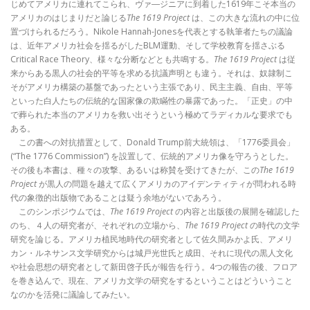
じめてアメリカに連れてこられ、ヴァ―ジニアに到着した1619年こそ本当の
アメリカのはじまりだと論じる
The 1619 Project
は、この大きな流れの中に位
置づけられるだろう。Nikole Hannah-Jonesを代表とする執筆者たちの議論
は、近年アメリカ社会を揺るがしたBLM運動、そして学校教育を揺さぶる
Critical Race Theory、様々な分断などとも共鳴する。
The 1619 Project
は従
来からある黒人の社会的平等を求める抗議声明とも違う。それは、奴隷制こ
そがアメリカ構築の基盤であったという主張であり、民主主義、自由、平等
といった白人たちの伝統的な国家像の欺瞞性の暴露であった。「正史」の中
で葬られた本当のアメリカを救い出そうという極めてラディカルな要求でも
ある。
この書への対抗措置として、Donald Trump前大統領は、「1776委員会」
(“The 1776 Commission”) を設置して、伝統的アメリカ像を守ろうとした。
その後も本書は、種々の攻撃、あるいは称賛を受けてきたが、この
The 1619
Project
が黒人の問題を越えて広くアメリカのアイデンティティが問われる時
代の象徴的出版物であることは疑う余地がないであろう。
このシンポジウムでは、
The 1619 Project
の内容と出版後の展開を確認した
のち、４人の研究者が、それぞれの立場から、
The 1619 Project
の時代の文学
研究を論じる。アメリカ植民地時代の研究者として佐久間みかよ氏、アメリ
カン・ルネサンス文学研究からは城戸光世氏と成田、それに現代の黒人文化
や社会思想の研究者として新田啓子氏が報告を行う。4つの報告の後、フロア
を巻き込んで、現在、アメリカ文学の研究をするということはどういうこと
なのかを活発に議論してみたい。