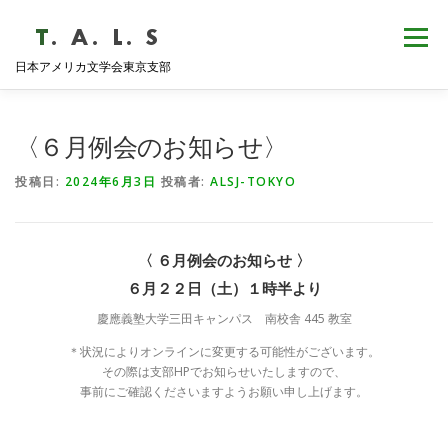
コ
ン
メニュー
テ
日本アメリカ文学会東京支部
ン
ツ
へ
HOME
NEWS
歴史・沿革
ABOUT
ス
〈６月例会のお知らせ〉
キ
ッ
投稿日:
2024年6月3日
投稿者:
ALSJ-TOKYO
プ
支部会報
活動報告
学会発表
例会日程
〈 ６月例会のお知らせ 〉
６月２２日（土）１時半より
慶應義塾大学三田キャンパス 南校舎 445 教室
＊状況によりオンラインに変更する可能性がございます。
その際は支部HPでお知らせいたしますので、
事前にご確認くださいますようお願い申し上げます。