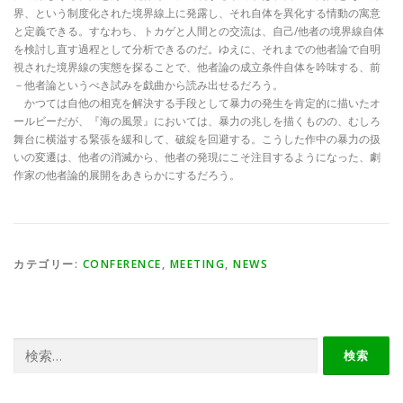
界、という制度化された境界線上に発露し、それ自体を異化する情動の寓意
と定義できる。すなわち、トカゲと人間との交流は、自己/他者の境界線自体
を検討し直す過程として分析できるのだ。ゆえに、それまでの他者論で自明
視された境界線の実態を探ることで、他者論の成立条件自体を吟味する、前
－他者論というべき試みを戯曲から読み出せるだろう。
かつては自他の相克を解決する手段として暴力の発生を肯定的に描いたオ
ールビーだが、『海の風景』においては、暴力の兆しを描くものの、むしろ
舞台に横溢する緊張を緩和して、破綻を回避する。こうした作中の暴力の扱
いの変遷は、他者の消滅から、他者の発現にこそ注目するようになった、劇
作家の他者論的展開をあきらかにするだろう。
カテゴリー:
CONFERENCE
,
MEETING
,
NEWS
検
索: