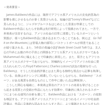
＜発表要旨＞
James Baldwinの作品には、随所でアフリカ系アメリカ人の文化的営為の
影響を感じさせるものが多く見受けられる。短編小説“Sonny’s Blues”などに
見られるように、ジャズやブルースをはじめとした音楽が作家としての
Baldwinや作品にもたらす効果は先行研究によって指摘されてきた。一方で、
本発表が注目するのは、アメリカ社会の日常に浸透しているスポーツという
実践が、様々なBaldwin作品に描き込まれていることである。例えば、
Go Tell
It on the Mountain
には登場人物の描写にバスケットボールが得意であること
が繰り返される。また、5作目の長編小説
If Beale Street Could Talk
では、主人
公のTishとお腹の中の子供との関係をアフリカ系アメリカ人ボクサーである
Muhammad Aliに喩えることで印象的に表現した。また、双方ともアフリカ
系アメリカ人ボクサーでありながら、対極的なイメージでアメリカ社会に受
け入れられていたFloyd PattersonとCharles Listonの試合の取材を行った
Baldwinは、そうした社会的評価とはまた異なる独特な視点から記事を執筆し
ている。自身はボクシングに精通していないとしながらも、Baldwinが「スポ
ーツ」がある風景を自然なものとして作中に描いた点は興味深い。
こうした関心を端緒に、本発表は実在のアスリートの名前を挙げることか
ら起きる現実との交錯が作品にもたらす効果や、印象的に挿入されるスポー
ツにまつわる描写の分析を通じて、Baldwin作品における「スポーツ」の役割
を検証する。アフリカ系アメリカ人アスリートにまつわるイメージや社会的
評価は、作品に立体的な読みをもたらすと共に、より複雑さをもたらすもの