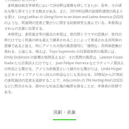
多民族比較文学研究において詩分野は後塵を拝してきたが、近年、その遅
れを取り戻そうとする動きがある。また、2016年以降の反移民感情の高まり
を受け、Long LeKhac の
Giving Form to an Asian and Latinx America
(2020)
のような、民族間の交差と繋がりに関する比較研究も進んでいる。本発表は
それらの文脈に位置する。
本研究は、多民族文学の接点の本質は、世代間トラウマの悲痛が、世代の
枠だけでなく民族の枠を超えて継承されることによって形成される共同体の
想像であると捉え、特にアメリカ大陸の風景描写に「微弱な」共同体想像が
表れる、と論じる。例えば、Toyo Suyemoto の日系収容所の風景には、
Emily Dickinson の影響が垣間見えるが、その荒野の風景は、Lawson Fusao
Inada たち日系詩人だけでなく、Juan Felipe Herrera などラティーノ系詩人
の作品とも繋がる。アメリカ的風景という緩やかな繋がりは、Linda Hogan
などネイティブアメリカン詩人の作品などにも見出せる。20世紀から21世紀
の多民族詩の交差を追跡することで、Ada Limón の
The Hurting Kind
(2022)
などに黙示される、穏やかな社会正義の輪郭を探ることが、本発表の目標で
ある。
演劇・表象