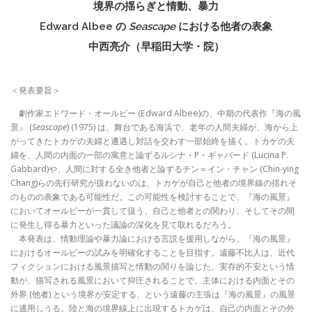
境界の揺らぎと情動、暴力
Edward Albee の
Seascape
における他者の表象
中西亮介（早稲田大学・院）
＜発表要旨＞
劇作家エドワード・オールビー (Edward Albee)の、中期の代表作『海の風
景』 (
Seascape
) (1975) は、舞台である海浜で、老年の人間夫婦が、海から上
がってきたトカゲの夫婦と遭遇し対話を交わす一部始終を描く。トカゲの夫
婦を、人間の内面の一部の寓意と論ずるルシナ・P・ギャバード (Lucina P.
Gabbard)や、人間に対する全き他者と論ずるチン＝イン・チャン (Chin-ying
Chang)らの先行研究が扱わないのは、トカゲが自己と他者の境界線の揺れそ
のものの表象である可能性だ。この可能性を検討することで、『海の風景』
においてオールビーが一貫して扱う、自己と他者との関わり、そしてその間
に発生し得る暴力といった議論の深化を見て取れるだろう。
本発表は、情動理論や暴力論における言説を援用しながら、『海の風景』
におけるオールビーの試みを明確化することを目指す。遠藤不比人は、近代
フィクションにおける風景描写と情動の関りを論じた。実存的不安という情
動が、描写される風景において抑圧されることで、主体における内面とその
外界 (他者) という境界が安定する、という遠藤の主張は『海の風景』の風景
に適用しうる。陸と海の境界線上に出現するトカゲは、自己の内面とその外