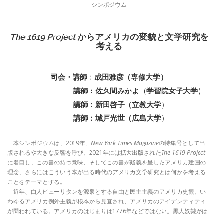
シンポジウム
The 1619 Project
からアメリカの変貌と文学研究を
考える
司会・講師：成田雅彦（専修大学）
講師：佐久間みかよ（学習院女子大学）
講師：新田啓子（立教大学）
講師：城戸光世（広島大学）
本シンポジウムは、2019年、
New York Times Magazine
の特集号として出
版されるや大きな反響を呼び、2021年には拡大出版された
The 1619 Project
に着目し、この書の持つ意味、そしてこの書が疑義を呈したアメリカ建国の
理念、さらにはこういう本が出る時代のアメリカ文学研究とは何かを考える
ことをテーマとする。
近年、白人ピューリタンを源泉とする自由と民主主義のアメリカ史観、い
わゆるアメリカ例外主義が根本から見直され、アメリカのアイデンティティ
が問われている。アメリカのはじまりは1776年などではない。黒人奴隷がは