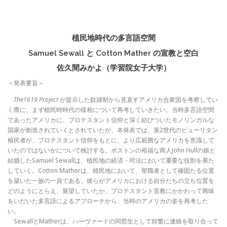
植民地時代の多言語空間
Samuel Sewall と Cotton Mather の宣教と空白
佐久間みかよ（学習院女子大学）
＜発表要旨＞
The1619 Project
が提示した奴隷制から見直すアメリカ合衆国を考察してい
く際に、まず植民時時代の様相について再考していきたい。当時多言語空間
であったアメリカに、プロテスタント信仰と深く結びついたモノリンガルな
国家が創造されていくとされていたが、本発表では、第2世代のピューリタン
植民者が、プロテスタント信仰をもとに、より広範囲なアメリカを意識して
いたのではないかについて検討する。ボストンの裕福な商人John Hullの娘と
結婚したSamuel Sewallは、植民地の経済・司法において重要な役割を果た
していく。Cotton Matherは、植民地において、聖職者として確固たる位置
を築いた一族の一員である。彼らがアメリカにおける自分たちの立ち位置を
どのようにとらえ、展望していたか、プロテスタント宣教にかかわって興味
をいだいた多言語によるアプローチから、当時のアメリカの姿を再考した
い。
SewallとMatherは、ハーヴァードの同窓生として頻繁に連絡を取り合って