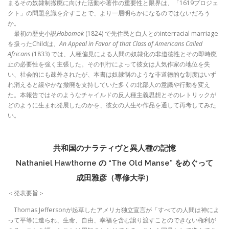
まるその奴隷制撤廃に向けた活動や著作の重要性と限界は、「1619プロジェ
クト」の問題意識を介すことで、より一層明らかになるのではないだろう
か。
最初の歴史小説
Hobomok
(1824) で先住民と白人とのinterracial marriage
を扱ったChildは、
An Appeal in Favor of that Class of Americans Called
Africans
(1833) では、人種偏見による人間の奴隷化の非道徳性とその即時廃
止の必要性を強く主張した。その刊行によって彼女は人気作家の地位を失
い、社会的にも疎外されたが、本書は奴隷制のような非道徳的な制度はいず
れ消えると緩やかな撤廃を支持していた多くの北部人の意識や行動を変え
た。本報告ではそのようなチャイルドの反人種主義思想とそのレトリックが
どのように生まれ発展したのかを、彼女の人生や作品を通して再考してみた
い。
共和国のナラティヴと異人種の記憶
Nathaniel Hawthorne の “The Old Manse” をめぐって
成田雅彦（専修大学）
＜発表要旨＞
Thomas Jeffersonが起草したアメリカ独立宣言が「すべての人間は神によ
って平等に造られ、生命、自由、幸福を含む譲り渡すことのできない権利が