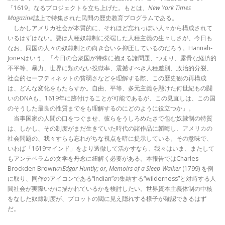
「1619」なるプロジェクトを立ち上げた。もとは、
New York Times
Magazine
誌上で特集された民間の歴史教育プログラムである。
しかしアメリカ社会が本質的に、それほど忘れっぽい人々から構成されて
いるはずはない。要は人種奴隷制に発端した人種主義の生々しさが、今日も
なお、同国の人々の奴隷制との向き合いを抑圧しているのだろう。Hannah-
Jonesはいう、「今日の合衆国が特殊に抱える諸問題、つまり、露骨な経済的
不平等、暴力、世界に類のない投獄率、震撼すべき人種差別、政治的分裂、
社会的セーフティネットの貧弱さなどを理解する際、この歴史観の再構成
は、どんな変化をもたらすか。自由、平等、多元主義を懸けた何世紀もの闘
いのDNAも、1619年に跡付けることが可能であるが、この見直しは、この国
のそうした最良の性質までをも理解するのにどのように役立つか」。
当事国家の人間の口をつぐませ、彼らをうしろめたさで包む奴隷制の特質
は、しかし、その制度がまだ生きていた時代の諸作品に韜晦し、アメリカの
社会問題の、我々すらも忘れがちな視点を暗に提示している。その意味で、
いわば「1619マインド」をより透徹して活かすなら、我々はいま、またして
もアンテベラムの文学を丹念に紐解く必要がある。本報告ではCharles
Brockden Brownの
Edgar Huntly; or, Memoirs of a Sleep-Walker
(1799) を例
に取り、同作のアイコンである“Indian”の集結する“wilderness”と対峙する人
間社会が実際いかに描かれているかを検討したい。世界資本主義体制の中核
をなした奴隷制度が、プロットの閾に見え隠れする様子が確認できるはず
だ。