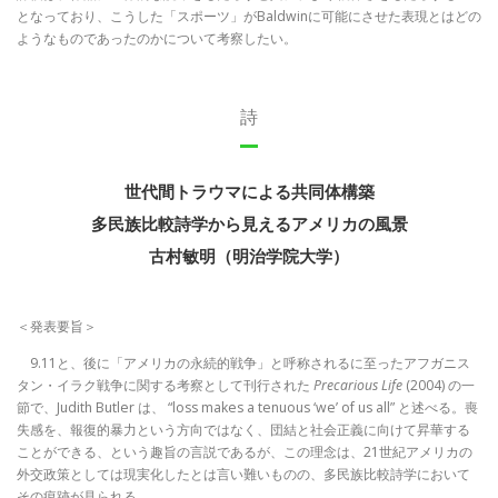
となっており、こうした「スポーツ」がBaldwinに可能にさせた表現とはどの
ようなものであったのかについて考察したい。
詩
世代間トラウマによる共同体構築
多民族比較詩学から見えるアメリカの風景
古村敏明（明治学院大学）
＜発表要旨＞
9.11と、後に「アメリカの永続的戦争」と呼称されるに至ったアフガニス
タン・イラク戦争に関する考察として刊行された
Precarious Life
(2004) の一
節で、Judith Butler は、 “loss makes a tenuous ‘we’ of us all” と述べる。喪
失感を、報復的暴力という方向ではなく、団結と社会正義に向けて昇華する
ことができる、という趣旨の言説であるが、この理念は、21世紀アメリカの
外交政策としては現実化したとは言い難いものの、多民族比較詩学において
その痕跡が見られる。