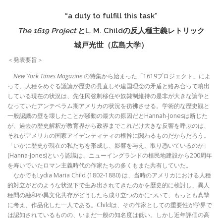
“a duty to fulfill this task”
The 1619 Project
とL. M. Childの反人種主義レトリック
城戸光世（広島大学）
＜発表要旨＞
New York Times Magazine
の特集から始まった「1619プロジェクト」によ
って、人種をめぐる議論が歴史の見直しや建国理念の矛盾と絡み合って噴出
している現在の状況は、先住民強制移住や奴隷制維持の是非が大きな論争と
なっていたアンテベラム期アメリカの状況を彷彿させる。学術的な歴史観と
一般認識の壁を壊したことが騒動の最大の原因だとHannah-Jonesは断じた
が、過去の歴史解釈が教育界から政界までこれだけ大きな反響を呼ぶのは、
それがアメリカの国家アイデンティティの根幹に関わるものだからだろう。
「いかに歴史が現在の私たちを形成し、影響を与え、取り憑いているのか」
(Hanna-Jones)という認識は、ニューイングランドの植民地建設から200周年
を寿いでいたロマン主義時代の作家たちの多くもまた共有していた。
なかでもLydia Maria Child (1802-1880) は、当時のアメリカにおける人種
的対立がどのような状況下で生み出されてきたのかを歴史的に検討し、異人
種間の融和や異文化共存がどうしたら成り立つのかについて、もっとも真摯
に考え、作品化した一人である。Childは、その作家としての重要性が学界で
は認知されているものの、いまだ一般の知名度は低い。しかし近年評価の高