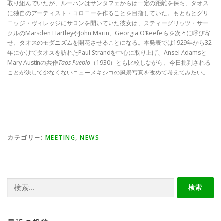
取り組んでいたが、ルーハンはサンタフェからは一定の距離を保ち、タオス
に独自のアーティスト・コロニーを作ることを目指していた。もともとグリ
ニッジ・ヴィレッジにサロンを開いていた彼女は、スティーグリッツ・サー
クルのMarsden HartleyやJohn Marin、Georgia O’Keefeらを次々に呼び寄
せ、タオスのモダニズムを開花させることになる。本発表では1929年から32
年にかけてタオスを訪れたPaul Strandを中心に取り上げ、Ansel Adamsと
Mary Austinの共作
Taos Pueblo
（1930）とも比較しながら、今日批判される
ことが決して少なくないニューメキシコの風景写真を改めて考えてみたい。
カテゴリー:
MEETING
,
NEWS
検
索: