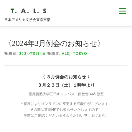
コ
ン
メニュー
テ
日本アメリカ文学会東京支部
ン
ツ
へ
HOME
NEWS
歴史・沿革
ABOUT
ス
〈2024年3月例会のお知らせ〉
キ
ッ
投稿日:
2024年3月4日
投稿者:
ALSJ-TOKYO
プ
支部会報
活動報告
学会発表
例会日程
〈 ３月例会のお知らせ 〉
３月２３日（土）１時半より
慶應義塾大学三田キャンパス 南校舎 445 教室
＊状況によりオンラインに変更する可能性がございます。
その際は支部HPでお知らせいたしますので、
事前にご確認くださいますようお願い申し上げます。