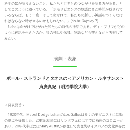
科学の知が語りえないこと、私たちと世界とのつながりを語る力がある、と
してこのように述べている。「ホモサピエンスの物語にまだ時間が残されて
いるならば、もう一度、そして命がけで、私たちの新しい神話をつくらなけ
ればならない時が来るのかもしれない。」(
Arctic Odyssey
7)
Loba
は命がけで紡がれた私たちの時代の神話である。ディ・プリマがどの
ように神話を生きたのか、狼の神話や伝説、物語なども交えながら考察して
みたい。
演劇・表象
ポール・ストランドとタオスの＜アメリカン・ルネサンス＞
貞廣真紀（明治学院大学）
＜発表要旨＞
1920年代、Mabel Dodge LuhanのLos Gallosは多くのモダニストに活動
の拠点を提供した。20世紀初頭にはサンタフェにはすでに画家のコロニーが
あり、20年代半ばにはMary Austinが移住して先住民やイスパノの文化保存に