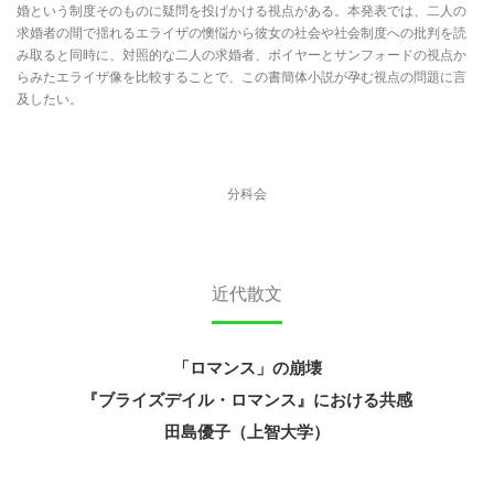
婚という制度そのものに疑問を投げかける視点がある。本発表では、二人の
求婚者の間で揺れるエライザの懊悩から彼女の社会や社会制度への批判を読
み取ると同時に、対照的な二人の求婚者、ボイヤーとサンフォードの視点か
らみたエライザ像を比較することで、この書簡体小説が孕む視点の問題に言
及したい。
分科会
近代散文
「ロマンス」の崩壊
『ブライズデイル・ロマンス』における共感
田島優子（上智大学）