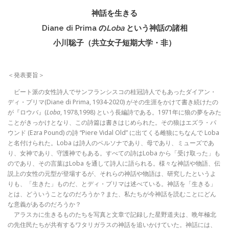
神話を生きる
Diane di Prima の
Loba
という神話の諸相
小川聡子（共立女子短期大学・非）
＜発表要旨＞
ビート派の女性詩人でサンフランシスコの桂冠詩人でもあったダイアン・
ディ・プリマ(Diane di Prima, 1934-2020) がその生涯をかけて書き続けたの
が『ロウバ』(
Loba
, 1978,1998) という長編詩である。1971年に狼の夢をみた
ことがきっかけとなり、この詩篇は書きはじめられた。その狼はエズラ・パ
ウンド (Ezra Pound) の詩 “Piere Vidal Old” に出てくる雌狼にちなんで Loba
と名付けられた。Loba は詩人のペルソナであり、母であり、ミューズであ
り、女神であり、守護神でもある。すべての詩はLoba から「受け取った」も
のであり、その言葉はLoba を通して詩人に語られる。様々な神話や物語、伝
説上の女性の元型が登場するが、それらの神話や物語は、研究したというよ
りも、「生きた」ものだ、とディ・プリマは述べている。神話を「生きる」
とは、どういうことなのだろうか？また、私たちが今神話を読むことにどん
な意義があるのだろうか？
アラスカに生きるものたちを写真と文章で記録した星野道夫は、晩年極北
の先住民たちが共有するワタリガラスの神話を追いかけていた。神話には、