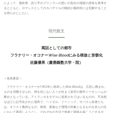
によって、最終章、語り手のプリシラへの想いの告白の場面の意味を再考す
るとともに、ロマンスとしてのカバデイルの物語が最終的には瓦解すること
を明らかにしたい。
現代散文
寓話としての都市
フラナリー・オコナー
Wise Blood
にみる模倣と形骸化
佐藤優果（慶應義塾大学・院）
＜発表要旨＞
フラナリー・オコナーが1952年に発表した
Wise Blood
は、広告に囲まれ、
ものを消費させられ、神を信じない人々が住まう架空の都市トーキンハムが
舞台となっている。アトランタをモデルに造形されてはいるものの、不自然
なほどに記号化された場所で、ヘイゼル、イーノック、サバスら若者たち
は、キリスト教的なもの、映画、家族など憧憬の対象となるものを自らの生
において再現しようとし、それぞれの方法で他者と関係を築こうとするが、