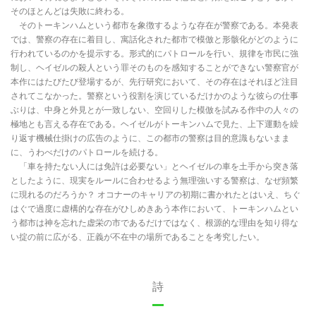
そのほとんどは失敗に終わる。
そのトーキンハムという都市を象徴するような存在が警察である。本発表
では、警察の存在に着目し、寓話化された都市で模倣と形骸化がどのように
行われているのかを提示する。形式的にパトロールを行い、規律を市民に強
制し、ヘイゼルの殺人という罪そのものを感知することができない警察官が
本作にはたびたび登場するが、先行研究において、その存在はそれほど注目
されてこなかった。警察という役割を演じているだけかのような彼らの仕事
ぶりは、中身と外見とが一致しない、空回りした模倣を試みる作中の人々の
極地とも言える存在である。ヘイゼルがトーキンハムで見た、上下運動を繰
り返す機械仕掛けの広告のように、この都市の警察は目的意識もないまま
に、うわべだけのパトロールを続ける。
「車を持たない人には免許は必要ない」とヘイゼルの車を土手から突き落
としたように、現実をルールに合わせるよう無理強いする警察は、なぜ頻繁
に現れるのだろうか？ オコナーのキャリアの初期に書かれたとはいえ、ちぐ
はぐで過度に虚構的な存在がひしめきあう本作において、トーキンハムとい
う都市は神を忘れた虚栄の市であるだけではなく、根源的な理由を知り得な
い掟の前に広がる、正義が不在中の場所であることを考究したい。
詩