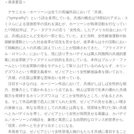
＜発表要旨＞
ナサニエル・ホーソーンは全ての長編作品において「共感」
（“sympathy”）という語を多用している。共感の概念は18世紀のアダム・ス
ミスらによる道徳哲学の流れを汲むが、ホーソーンが執筆活動を行なってい
た19世紀半ば、アン・ダグラスの言う「女性化」したアメリカ社会において
は、共感はほとんど文化の一部と化していた。また当時、女性解放運動や奴
隷解放運動といった社会改革が活況を見せるが、改革者らはその活動におい
て戦略的に人々の共感に訴えていたことが指摘されてきた。『ブライズデイ
ル・ロマンス』においても、現に語り手カバデイルは隣人同胞間の共感的要
素に社会実験ブライズデイルの目的を見出している。本作はブルック・ファ
ームという社会実験の場をモデルとして取り上げているのみならず、ホリン
グズワスという博愛主義者や、ゼノビアという女性解放論者を描いており、
「共感」の主題は重要な意味合いを持っている。
注目すべきなのは、ホーソーン作品において、共感がしばしば女性的な能
力、想像力として描かれるという点である。例えば冒頭で生来の優れた共感
能力を発揮するホリングズワスは「どこか女性的なところ」があるとされ
る。そして作品終盤で恋人に捨てられた女性、ゼノビアの見せる激しい嘆き
の身振りは、単なる理念としての共感とは異なる、現実味を帯びた深い共感
へとカバデイルを導く。ゼノビアという女性が垣間見せる葛藤は、カバデイ
ル／ホーソーンの物語を、象徴と寓意による自閉的なロマンス的世界から、
「現実」の中へと引きずり出すことになる。
本発表では、ゼノビアという女性登場人物のもたらす共感に着目すること