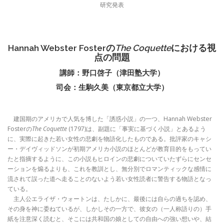
研究発表
Hannah Webster Fosterの
The Coquette
における視
点の問題
講師：野口啓子（津田塾大学）
司会：生駒久美（東京都立大学）
建国期のアメリカで人気を博した「誘惑小説」の一つ、Hannah Webster
Fosterの
The Coquette
(1797)は、副題に「事実に基づく小説」とあるよう
に、実際に起きた若い女性の悲劇を物語化したものである。批評家のキャシ
ー・デイヴィッドソンが初期アメリカ小説のほとんどが教育目的をもってい
たと指摘するように、この小説もヒロインの悲劇についていたずらにセンセ
ーションを煽るよりも、これを教訓とし、無分別でロマンティックな感情に
流されて誤った道へ走ることのないよう若い女性読者に警告する物語となっ
ている。
主人公エライザ・ウォートンは、たしかに、最後には自らの過ちを認め、
その身を神に委ねているが、しかしその一方で、彼女の（一人称語りの）手
紙を注意深く読むと、そこには共和国の娘としての自由への強い想いや、結