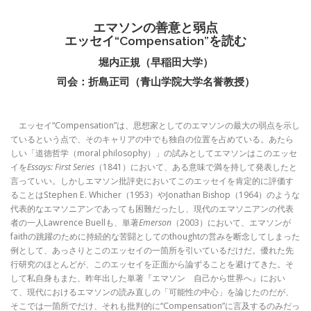
エマソンの善意と弱点
エッセイ“Compensation”を読む
堀内正規（早稲田大学）
司会：折島正司（青山学院大学名誉教授）
エッセイ“Compensation”は、思想家としてのエマソンの最大の弱点を示し
ているという点で、そのキャリアの中でも独自の位置を占めている。あたら
しい「道徳哲学（moral philosophy）」の試みとしてエマソンはこのエッセ
イを
Essays: First Series
（1841）において、ある意味で満を持して発表したと
言っていい。しかしエマソン批評史においてこのエッセイを肯定的に評価す
ることはStephen E. Whicher（1953）やJonathan Bishop（1964）のような
代表的なエマソニアンであっても困難だったし、現代のエマソニアンの代表
者の一人Lawrence Buellも、単著
Emerson
（2003）において、エマソンが
faithの跳躍のために持続的な苦闘としてのthoughtの営みを断念してしまった
例として、あっさりとこのエッセイの一箇所を引いているだけだ。優れた先
行研究のほとんどが、このエッセイを正面から論ずることを避けてきた。そ
して私自身もまた、昨年出した単著『エマソン 自己から世界へ』におい
て、現代におけるエマソンの読み直しの「可能性の中心」を論じたのだが、
そこでは一箇所でだけ、それも批判的に“Compensation”に言及するのみだっ