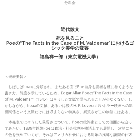
分科会
近代散文
死を見ること
Poeの“The Facts in the Case of M. Valdemar”におけるゴ
シック美学の変容
福島祥一郎（東京電機大学）
＜発表要旨＞
しばしばhoaxに分類され、またある面でPoe自身も読者を煙に巻くような
書き方、態度を示しているため、Edgar Allan Poeの“The Facts in the Case
of M. Valdemar”（1845）はそうした文脈で語られることが少なくない。し
かしながら、hoaxの文脈、あるいは後のH. P. Lovecraftやホラー映画への影
響関係という文脈だけには収まらない特異さ、異質さがこの物語にはある。
本発表ではそうした異質さについて、Poeの批評家としての側面から迫っ
てみたい。1839年以降Poeは政治・社会批判を物語上でも展開し、次第にそ
の色を強めていくが、それはアメリカ社会における対象の浅薄な認識の仕方