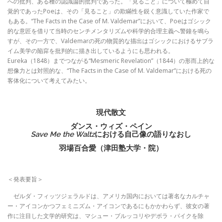
への批判、ある種の認識論的批判であった。「見ること」について極めて自
覚的であったPoeは、その「見ること」の欺瞞性を鋭く意識していた作家で
もある。“The Facts in the Case of M. Valdemar”において、Poeはゴシック
的な意匠を借りて当時のセンチメンタリズムや科学的合理主義へ警鐘を鳴ら
すが、その一方で、Valdemarの死の物質的な描出はゴシックにおけるサブラ
イム美学の陥穽を批判的に描き出しているようにも思われる。
Eureka（1848）までつながる“Mesmeric Revelation”（1844）の形而上的な
想像力とは対照的な、“The Facts in the Case of M. Valdemar”における死の
客体化について考えてみたい。
現代散文
ダンス・ウィズ・ペイン
Save Me the Waltz
における自己像の語りなおし
羽場百合愛（津田塾大学・院）
＜発表要旨＞
ゼルダ・フィッツジェラルドは、アメリカ国内においては著名なカルチャ
ー・アイコンかつフェミニズム・アイコンであるにもかかわらず、彼女の著
作に注目した文学的研究は、マシュー・ブルッコリやデボラ・パイクを除