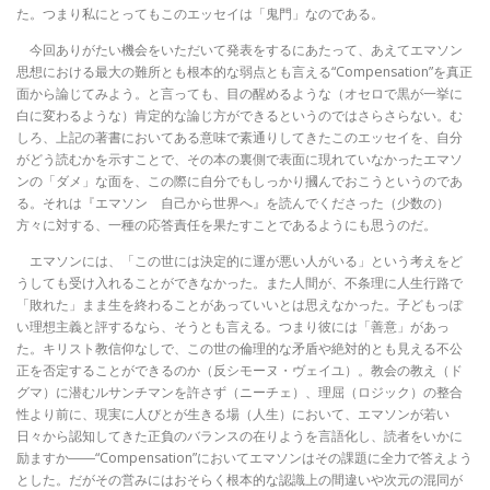
た。つまり私にとってもこのエッセイは「鬼門」なのである。
今回ありがたい機会をいただいて発表をするにあたって、あえてエマソン
思想における最大の難所とも根本的な弱点とも言える“Compensation”を真正
面から論じてみよう。と言っても、目の醒めるような（オセロで黒が一挙に
白に変わるような）肯定的な論じ方ができるというのではさらさらない。む
しろ、上記の著書においてある意味で素通りしてきたこのエッセイを、自分
がどう読むかを示すことで、その本の裏側で表面に現れていなかったエマソ
ンの「ダメ」な面を、この際に自分でもしっかり摑んでおこうというのであ
る。それは『エマソン 自己から世界へ』を読んでくださった（少数の）
方々に対する、一種の応答責任を果たすことであるようにも思うのだ。
エマソンには、「この世には決定的に運が悪い人がいる」という考えをど
うしても受け入れることができなかった。また人間が、不条理に人生行路で
「敗れた」まま生を終わることがあっていいとは思えなかった。子どもっぽ
い理想主義と評するなら、そうとも言える。つまり彼には「善意」があっ
た。キリスト教信仰なしで、この世の倫理的な矛盾や絶対的とも見える不公
正を否定することができるのか（反シモーヌ・ヴェイユ）。教会の教え（ド
グマ）に潜むルサンチマンを許さず（ニーチェ）、理屈（ロジック）の整合
性より前に、現実に人びとが生きる場（人生）において、エマソンが若い
日々から認知してきた正負のバランスの在りようを言語化し、読者をいかに
励ますか――“Compensation”においてエマソンはその課題に全力で答えよう
とした。だがその営みにはおそらく根本的な認識上の間違いや次元の混同が