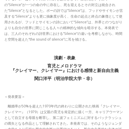
の“Silence”が一つの命の中に存在し、死を迎えるとその対立は統合され
た“Silence”となるとした。ポーの詩では“Silence”は、フッドやサイモンが言
及する“Silence”よりも更に抽象度が高く、生命の起点と終点の象徴として使
用されるが、フッドとサイモンの詩において“Silence”は、外界とのつながり
よりも自分の世界に閉じこもる人々の精神的な傾向を暗示する。本発表で
は、三人のそれぞれの詩世界における“Silence”の違いを考察しながら、時間
と空間を超えた“the sound of silence”に耳を傾ける。
演劇・表象
育児とメロドラマ
『クレイマー、クレイマー』における感情と新自由主義
関口洋平（明治学院大学・非）
＜発表要旨＞
離婚率が50%を超えた1970年代の終わりに公開された映画『クレイマー、
クレイマー』（1979）は父親の育児を肯定的に描く一方、キャリアウーマン
として自立する母親を断罪し、第二波フェミニズムに対するバックラッシュ
の嚆矢となる作品として理解されてきた。本発表では、そのようなジェンダ