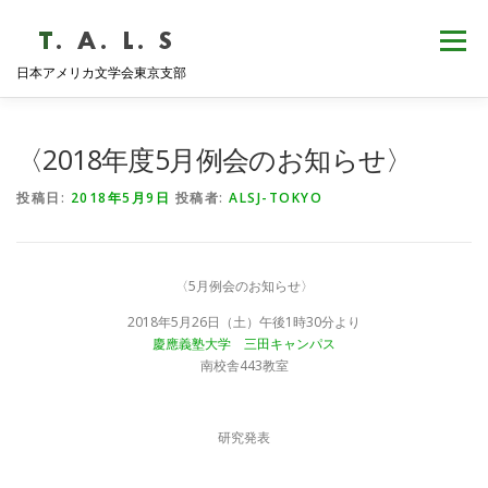
コ
ン
メニュー
テ
日本アメリカ文学会東京支部
ン
ツ
へ
HOME
NEWS
歴史・沿革
ABOUT
ス
〈2018年度5月例会のお知らせ〉
キ
ッ
投稿日:
2018年5月9日
投稿者:
ALSJ-TOKYO
プ
支部会報
活動報告
学会発表
例会日程
〈5月例会のお知らせ〉
2018年5月26日（土）午後1時30分より
慶應義塾大学 三田キャンパス
南校舎443教室
研究発表