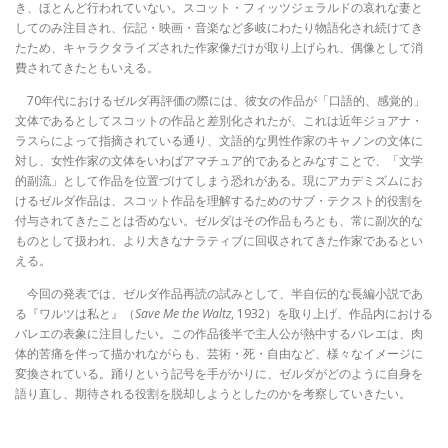
き、ほとんど行われていない。スコット・フィッツジェラルドの哀れな妻と
してのみ注目され、伝記・映画・音楽など多岐にわたり物語化され続けてき
たため、キャラクタライズされた作家像だけが取り上げられ、偶像として消
費されてきたともいえる。
70年代におけるゼルダ再評価の際には、彼女の作品が「口語的、感覚的」
文体であるとしてスコットの作品と差別化されたが、これは近年ジョアナ・
ラスらによって指摘されている通り、文語的な男性作家のキャノンの文体に
対し、女性作家の文体をいわばアマチュア的であるとみなすことで、「文学
的副流」として作品を位置づけてしまう恐れがある。現にアカデミズムにお
けるゼルダ作品は、スコット作品を理解するためのサブ・テクスト的役割を
付与されてきたことは否めない。ゼルダはその作品もろとも、常に副次的な
ものとして扱われ、より大きなナラティブに回収されてきた作家であるとい
える。
今回の発表では、ゼルダ作品再読の試みとして、半自伝的な長編小説であ
る『ワルツは私と』（
Save Me the Waltz
, 1932）を取り上げ、作品内における
バレエの表象に注目したい。この作品後半で主人公が熱中するバレエは、肉
体的苦痛を伴って描かれながらも、芸術・死・自由など、様々なイメージに
変換されている。踊りという記号を手がかりに、ゼルダがどのように自身を
語り直し、期待される役割を脱却しようとしたのかを考察していきたい。