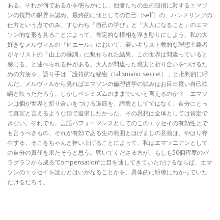
ある。それが何であるかを明らかにし、他者たちの生の毀損に対するエマソ
ンの視野の限界を認め、最終的に個としての自己（self）の、ハンドリングの
仕方という点でのみ、すなわち「自己の学び」と「大人になること」のエマ
ソン的な形を見ることによって、肯定的な様相を浮き彫りにしよう。私の大
好きなメルヴィルの『ピエール』において、若いキリスト教的な理想主義者
がキリストの「山上の垂訓」に魅せられた結果、この世界は間違っていると
感じる、と述べられる件がある。大人が間違った現実と折り合いをつけるた
めの方便を、語り手は「護符的な秘密（talismanic secret）」と批判的に呼
んだ。メルヴィルから見ればエマソンの倫理哲学の試みはお目出度い自己欺
瞞と映っただろう。しかしペシミズムのままでいいと言えるのか？ エマソ
ンは個が世界と折り合いをつける道筋を、諦観としてではなく、自分にとっ
て真実と言えるような形で追求したかった。その思想は全体としては肯定で
きない。それでも、言語パフォーマンスとしてのこのエッセイの有効性とで
も言うべきもの、それが有効である生の範囲とはげましの意義は、やはり存
在する。そこをちゃんと拾い上げることによって、私はエマソニアンとして
の自分の責任を果たそうと思う。聴いてくださる方が、もしも50個程度のパ
ラグラフから成る“Compensation”に目を通してきていただけるならば、エマ
ソンのエッセイを読むとはいかなることかを、具体的に明瞭にわかっていた
だけるだろう。