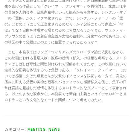
ー力学をより広範な歴史的文脈に位置付けるべく、新自由主義的な主体の誕
生を告げる作品として『クレイマー、クレイマー』を再検討し、家庭と仕事
の葛藤を人的資本・企業家精神といった観点から考察する。シングル・マザ
ーの「選択」がスティグマ化される一方で、シングル・ファーザーの「選
択」はどのようにして正当化されるのだろうか？父親にとって家庭が「牢
獄」でなく自由を体現する場となるのは何故だろうか？また、ウェンディ・
ブラウンの言うように新自由主義が女性の役割を二分化するのであれば、そ
の構図の中で父親はどのように位置づけられるだろうか？
また、本発表ではリンダ・ウィリアムズのメロドラマ論に依拠しながら、
この映画における登場人物・観客の感情（移入）の様相を考察する。メロド
ラマはしばしば母性と関連付けられて理解されてきたが、この映画において
道徳的な正義を体現するのは父親である。『クレイマー、クレイマー』にお
いては感情に欠けた母親と法が父親のイノセンスを誤認する一方で、育児の
痛みに耐える父親の美徳が観客のパセティックな感情移入を促し、父子の日
常は言語を超越した感情を体現するメロドラマ的なタブローとして表象され
る。以上のような観点から、本発表では新自由主義というイデオロギーとメ
ロドラマという文化的なモードの関係について考えてみたい。
カテゴリー:
MEETING
,
NEWS