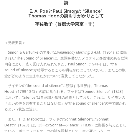
詩
E. A. PoeとPaul Simonの “Silence”
Thomas Hoodの詩を手がかりとして
宇佐教子（首都大学東京・非）
＜発表要旨＞
Simon & Garfunkelのアルバム
Wednesday Morning, 3 A.M.
（1964）に収録
された“The Sound of Silence”は、哀調を帯びたメロディと多義性のある歌詞
内容により、広く受け入れられてきた。Paul Simon（1941-）は、“the
sound of silence”が暗示するところを明らかにはしていないし、またこの概
念がどのように生まれたかについて言及してこなかった。
サイモンの“the sound of silence”に類似する世界は、Thomas
Hood（1799-1845）の詩に見られる。フッドは“Sonnet: Silence”（1823）
において、“Silence”は自意識と孤独の産物としており、これは、サイモンの
「互いの声を共有することはない歌」が“the sound of silence”の中で聞かれ
るという状況に近い。
また、T. O. Mabbottは、フッドの“Sonnet: Silence”と“Sonnet:
Death”（1823）は、ポーの“Sonnet—Silence”（1839）に影響を与えたとし
ている。ポーはフッドの二つの詩を題材として、生と死という二つ