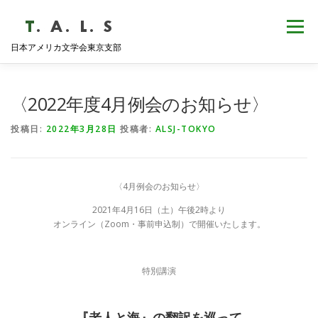
コ
ン
メニュー
テ
日本アメリカ文学会東京支部
ン
ツ
へ
HOME
NEWS
歴史・沿革
ABOUT
ス
〈2022年度4月例会のお知らせ〉
キ
ッ
投稿日:
2022年3月28日
投稿者:
ALSJ-TOKYO
プ
支部会報
活動報告
学会発表
例会日程
〈4月例会のお知らせ〉
2021年4月16日（土）午後2時より
オンライン（Zoom・事前申込制）で開催いたします。
特別講演
『老人と海』の翻訳を巡って