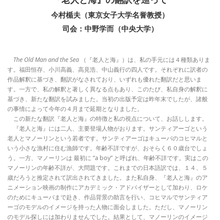
今村楯夫（東京女子大学名誉教授）
司会：中野学而（中央大学）
The Old Man and the Sea
（『老人と海』）は、私の手元には４種類ありま
す。福田恒存、小川高義、高見浩、中山義行の四人です。それぞれに訳者の
作品解釈に基づき、翻訳がなされており、いずれも優れた翻訳だと思いま
す。一方で、私の解釈と著しく異なる点もあり、このたび、私自身の解釈に
基づき、新たな翻訳を試みました。当初の出版予定は昨年末でしたが、諸般
の事情によって今年の４月まで延期となりました。
この新たな翻訳『老人と海』の特徴と私の視点について、お話しします。
『老人と海』には二人、主要登場人物がおります。サンティアーゴという
老人とマノーリンという若者です。サンティアーゴはキューバのコヒマルと
いう小さな漁村に住む漁師です。年齢不詳ですが、おそらく６０歳台でしょ
う。一方、マノーリンは 最初に “a boy” と呼ばれ、年齢不詳です。実はこの
マノーリンの年齢不詳が、大問題です。これまでの日本語訳では、１４、５
歳だろうと推定されて訳出されてきました。また私自身、『老人と海』のア
ニメーション映画の制作にアカデミック・アドバイザーとして加わり、ロケ
のためにキューバまで赴き、作品背景の助言を行い、コヒマルでサンティア
ーゴのモデルのイメージを持った人物に面会しました。ただし、マノーリン
のモデル探しには加わりませんでした。結果として、マノーリンのイメージ