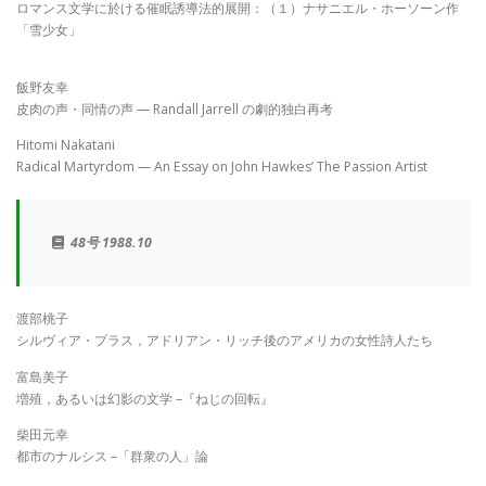
ロマンス文学に於ける催眠誘導法的展開：（１）ナサニエル・ホーソーン作
「雪少女」
飯野友幸
皮肉の声・同情の声 — Randall Jarrell の劇的独白再考
Hitomi Nakatani
Radical Martyrdom — An Essay on John Hawkes’ The Passion Artist
48号 1988.10
渡部桃子
シルヴィア・プラス，アドリアン・リッチ後のアメリカの女性詩人たち
富島美子
増殖，あるいは幻影の文学 –『ねじの回転』
柴田元幸
都市のナルシス –「群衆の人」論