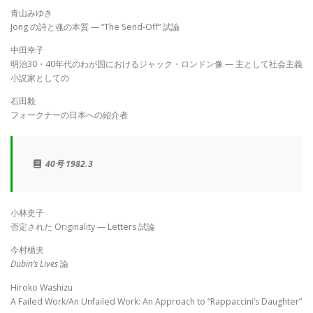
青山みゆき
Jong の詩と魂の本質 — “The Send-Off” 試論
中田幸子
明治30・40年代のわが国におけるジャック・ロンドン像 — 主として社会主義
小説家としての
石田毅
フォークナーの日本への紹介者
40号 1982.3
小林史子
否定された Originality — Letters 試論
今村楯夫
Dubin’s Lives
論
Hiroko Washizu
A Failed Work/An Unfailed Work: An Approach to “Rappaccini’s Daughter”