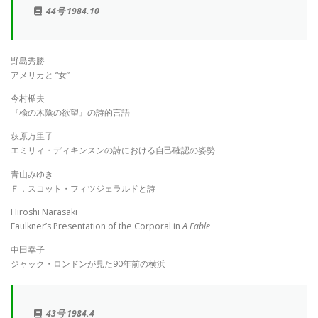
44号 1984.10
野島秀勝
アメリカと “女”
今村楯夫
『楡の木陰の欲望』の詩的言語
萩原万里子
エミリィ・ディキンスンの詩における自己確認の姿勢
青山みゆき
Ｆ．スコット・フィツジェラルドと詩
Hiroshi Narasaki
Faulkner’s Presentation of the Corporal in
A Fable
中田幸子
ジャック・ロンドンが見た90年前の横浜
43号 1984.4