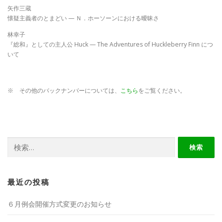
矢作三蔵
懐疑主義者のとまどい — Ｎ．ホーソーンにおける曖昧さ
林幸子
『総和』としての主人公 Huck — The Adventures of Huckleberry Finn につ
いて
※ その他のバックナンバーについては、
こちら
をご覧ください。
検
索:
最近の投稿
６月例会開催方式変更のお知らせ