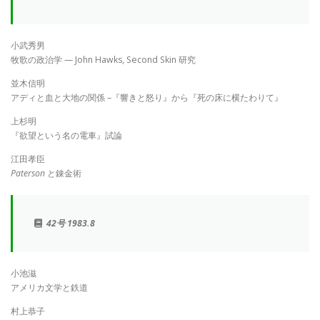
小武秀男
牧歌の政治学 — John Hawks, Second Skin 研究
並木信明
アディと血と大地の関係 –『響きと怒り』から『死の床に横たわりて』
上杉明
『欲望という名の電車』試論
江田孝臣
Paterson
と錬金術
42号 1983.8
小池滋
アメリカ文学と鉄道
村上恭子