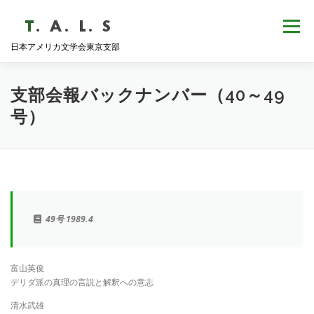
コ
ン
メニュー
テ
日本アメリカ文学会東京支部
ン
ツ
へ
HOME
NEWS
歴史・沿革
ABOUT
ス
支部会報バックナンバー（40～49
キ
号）
ッ
プ
支部会報
活動報告
学会発表
例会日程
49号 1989.4
富山英俊
デリダ派の真理の言説と解釈への意志
清水武雄