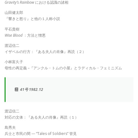
Gravity’s Rainbow
における認識の諸相
山田健太郎
『響きと怒り』と他の１人称小説
平石貴樹
Wise Blood
：方法と憎悪
渡辺信二
イザベルの行方：『ある夫人の肖像』再読（２）
小林富久子
母性の再定義 –『アンクル・トムの小屋』とラディカル・フェミニズム
41号 1982.12
渡辺信二
対応の文体：『ある夫人の肖像』再読（１）
島秀夫
兵士と市民の間 — “Tales of Soldiers” 管見