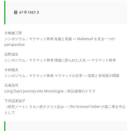
47号 1987.9
大橋健三郎
シンポジウム：マラマッド再考 短篇と長篇 — Malamud を見る一つの
perspective
浜野成生
シンポジウム：マラマッド再考 懐疑に彩られた人生 — マラマッド再考
今村楯夫
シンポジウム：マラマッド再考 マラマッドの文学 — 現実と非現実の間隙
石塚浩司
Long Day’s Journey into Monologue：対話崩壊のドラマ
下河辺美知子
（研究ノート）ラカン的テクスト読み —
The Fictional Father
の第二章を中心
として