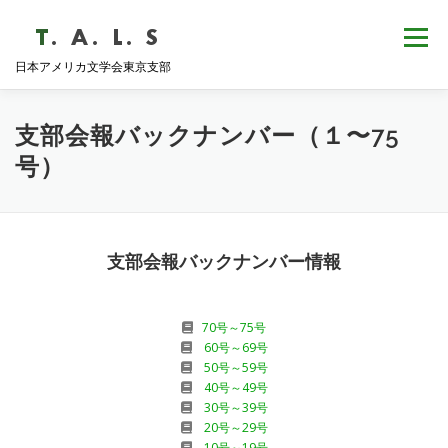
コ
ン
メニュー
テ
日本アメリカ文学会東京支部
ン
ツ
へ
HOME
NEWS
歴史・沿革
ABOUT
ス
支部会報バックナンバー（１〜75
キ
号）
ッ
プ
支部会報
活動報告
学会発表
例会日程
支部会報バックナンバー情報
70号～75号
60号～69号
50号～59号
40号～49号
30号～39号
20号～29号
10号～19号