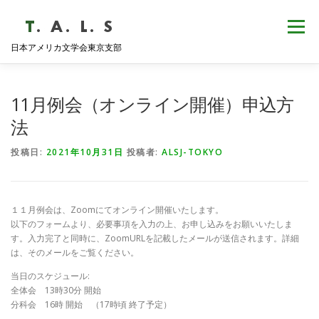
コ
ン
メニュー
テ
日本アメリカ文学会東京支部
ン
ツ
へ
HOME
NEWS
歴史・沿革
ABOUT
ス
11月例会（オンライン開催）申込方
キ
ッ
法
プ
支部会報
活動報告
学会発表
例会日程
投稿日:
2021年10月31日
投稿者:
ALSJ-TOKYO
１１月例会は、Zoomにてオンライン開催いたします。
以下のフォームより、必要事項を入力の上、お申し込みをお願いいたしま
す。入力完了と同時に、ZoomURLを記載したメールが送信されます。詳細
は、そのメールをご覧ください。
当日のスケジュール:
全体会 13時30分 開始
分科会 16時 開始 （17時頃 終了予定）