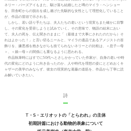
ネリー・バーズアイもまた、駆け落ち結婚したと噂のマイラ・ヘンショー
を、田舎町からの脱出を成し遂げた先駆的な女性として理想化していること
が、作品の冒頭で示される。
しかし、若い語り手たちは、夫人たちの老いという現実もまた確かに目撃
し、その変化を受容しようと試みていく。その意味で、物語の結末におい
て、夫人の死を、伝え聞きのままに「（最後まで大事にされたのだから）そ
れはよかった！」と言い切るニールと、マイラの遺品であるアメジストの首
飾りを、嫌悪感を抱きながらも捨てられないネリーとの比較は、＜息子―母
＞、＜娘―母＞の関係にも重なるように思われる。
作品執筆時にはすでに50代へとさしかかっていた作家が、自身の老いや時
代の変化にどのように向き合ったのか、人や時代を理想の姿にとどめおくキ
ャザーの美学のみならず、彼女の現実的な葛藤の道筋を、作品から丁寧に読
み解いていきたい。
詩
T・S・エリオットの「とらわれ」の主体
初期詩篇における動物的表象について