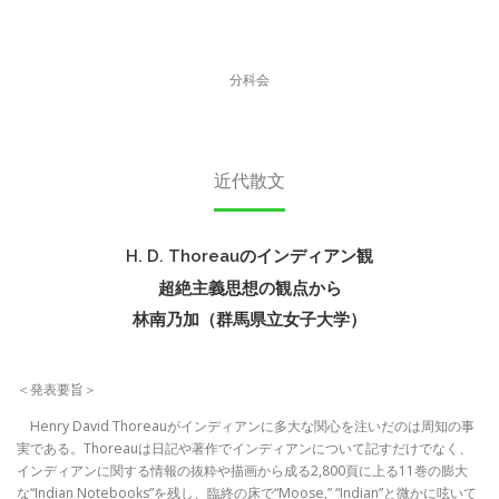
分科会
近代散文
H. D. Thoreauのインディアン観
超絶主義思想の観点から
林南乃加（群馬県立女子大学）
＜発表要旨＞
Henry David Thoreauがインディアンに多大な関心を注いだのは周知の事
実である。Thoreauは日記や著作でインディアンについて記すだけでなく、
インディアンに関する情報の抜粋や描画から成る2,800頁に上る11巻の膨大
な“Indian Notebooks”を残し、臨終の床で“Moose,” “Indian”と微かに呟いて