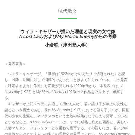
現代散文
ウィラ・キャザーが描いた理想と現実の女性像
A Lost Lady
および
My Mortal Enemy
からの考察
小倉咲（津田塾大学）
＜発表要旨＞
ウィラ・キャザーが、「世界は1922年かそのあたりで切断された」と記
し、以降、世間に対して消極的であったことはよく知られている。この発言
に呼応するように作風にも変化が見られる1920年代から、本発表では、
A
Lost Lady
(1923) と
My Mortal Enemy
(1926) の２作品を取り上げ、考察す
る。
キャザーが上記２作品に共通して用いたのが、若い語り手が年上の女性を
語るという構造である。前作
My Ántonia
(1917) における語り手ジムが、同世
代の少女の生涯を、ネブラスカという土地の成熟になぞらえて見守っている
とするならば、
A Lost Lady
のニールは、すでに成熟し終えた西部と、美しい
人妻マリアン・フォレスターとを重ねて描写する。その語りには、若い少年
の目線からゆえの夫人への多くの理想化が見受けられる。
My Mortal Enemy
の