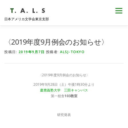
コ
ン
メニュー
テ
日本アメリカ文学会東京支部
ン
ツ
へ
HOME
NEWS
歴史・沿革
ABOUT
ス
〈2019年度9月例会のお知らせ〉
キ
ッ
投稿日:
2019年9月7日
投稿者:
ALSJ-TOKYO
プ
支部会報
活動報告
学会発表
例会日程
〈2019年度9月例会のお知らせ〉
2019年9月28日（土）午後1時30分より
慶應義塾大学 三田キャンパス
第一校舎
103教室
研究発表