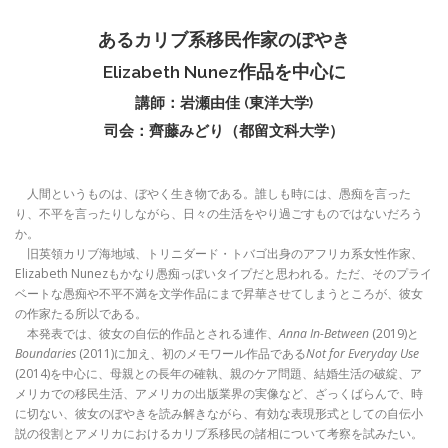
あるカリブ系移民作家のぼやき
Elizabeth Nunez作品を中心に
講師：岩瀬由佳 (東洋大学)
司会：齊藤みどり（都留文科大学）
人間というものは、ぼやく生き物である。誰しも時には、愚痴を言った
り、不平を言ったりしながら、日々の生活をやり過ごすものではないだろう
か。
旧英領カリブ海地域、トリニダード・トバゴ出身のアフリカ系女性作家、
Elizabeth Nunezもかなり愚痴っぽいタイプだと思われる。ただ、そのプライ
ベートな愚痴や不平不満を文学作品にまで昇華させてしまうところが、彼女
の作家たる所以である。
本発表では、彼女の自伝的作品とされる連作、
Anna In-Between
(2019)と
Boundaries
(2011)に加え、初のメモワール作品である
Not for Everyday Use
(2014)を中心に、母親との長年の確執、親のケア問題、結婚生活の破綻、ア
メリカでの移民生活、アメリカの出版業界の実像など、ざっくばらんで、時
に切ない、彼女のぼやきを読み解きながら、有効な表現形式としての自伝小
説の役割とアメリカにおけるカリブ系移民の諸相について考察を試みたい。