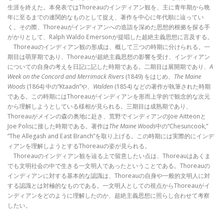
生涯を終えた。本発表ではThoreauのインディアン観を、主に青年期から晩
年に至るまでの連関的なものとして捉え、著作を中心に年代順に辿ってい
く。その際、Thoreauがインディアンへの造詣を深めた思想的根拠を探る手
がかりとして、Ralph Waldo Emersonが提唱した超絶主義思想に言及する。
Thoreauのインディアン観の形成は、概して三つの時期に分けられる。一
期目は萌芽期であり、Thoreauが超絶主義思想の影響を受け、インディアン
についての自身の考えを日記に記した時期である。二期目は展開期であり、
A
Week on the Concord and Merrimack Rivers
(1849) をはじめ、
The Maine
Woods
(1864) 中の“Ktaadn”や、
Walden
(1854) などの著作が執筆された時期
である。この時期にはThoreauがインディアンを形而上学的で観念的な次元
から理解しようとしている様相が見られる。三期目は成熟期であり、
Thoreauがメインの森の奥地に赴き、荒野でインディアンのJoe Aitteonと
Joe Polisに接した時期である。著作は
The Maine Woods
中の“Chesuncook,”
“The Allegash and East Branch”を取り上げる。この時期には実際的にインデ
ィアンを理解しようとするThoreauの姿が見られる。
Thoreauのインディアン観を辿る上で留意したい点は、Thoreauはあくま
でも文明社会の中で生きる一文明人であったということである。Thoreauの
インディアンに対する基本的な認識は、Thoreauの自身や一般的文明人に対
する認識とは対極的なものである。一文明人としての視点からThoreauがイ
ンディアンをどのように理解したのか、超絶主義思想に照らし合わせて考察
したい。