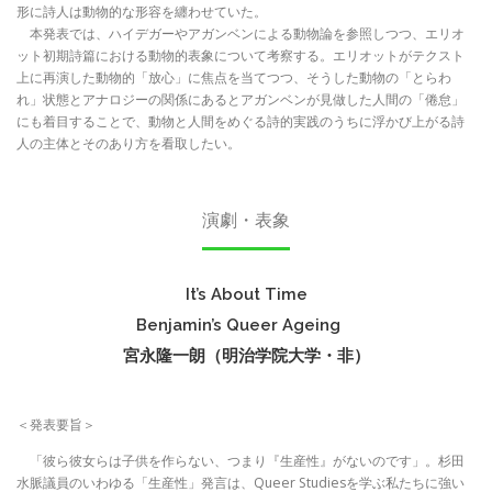
形に詩人は動物的な形容を纏わせていた。
本発表では、ハイデガーやアガンベンによる動物論を参照しつつ、エリオ
ット初期詩篇における動物的表象について考察する。エリオットがテクスト
上に再演した動物的「放心」に焦点を当てつつ、そうした動物の「とらわ
れ」状態とアナロジーの関係にあるとアガンベンが見做した人間の「倦怠」
にも着目することで、動物と人間をめぐる詩的実践のうちに浮かび上がる詩
人の主体とそのあり方を看取したい。
演劇・表象
It’s About Time
Benjamin’s Queer Ageing
宮永隆一朗（明治学院大学・非）
＜発表要旨＞
「彼ら彼女らは子供を作らない、つまり『生産性』がないのです」。杉田
水脈議員のいわゆる「生産性」発言は、Queer Studiesを学ぶ私たちに強い