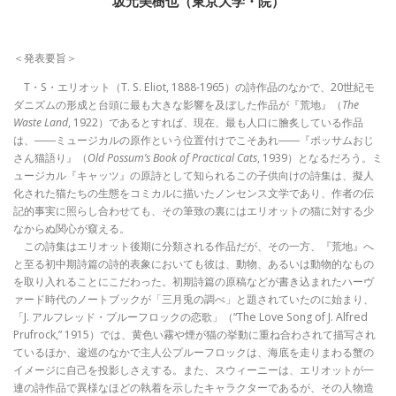
坂元美樹也（東京大学・院）
＜発表要旨＞
T・S・エリオット（T. S. Eliot, 1888-1965）の詩作品のなかで、20世紀モ
ダニズムの形成と台頭に最も大きな影響を及ぼした作品が『荒地』（
The
Waste Land
, 1922）であるとすれば、現在、最も人口に膾炙している作品
は、――ミュージカルの原作という位置付けでこそあれ――『ポッサムおじ
さん猫語り』（
Old Possum’s Book of Practical Cats
, 1939）となるだろう。ミ
ュージカル『キャッツ』の原詩として知られるこの子供向けの詩集は、擬人
化された猫たちの生態をコミカルに描いたノンセンス文学であり、作者の伝
記的事実に照らし合わせても、その筆致の裏にはエリオットの猫に対する少
なからぬ関心が窺える。
この詩集はエリオット後期に分類される作品だが、その一方、『荒地』へ
と至る初中期詩篇の詩的表象においても彼は、動物、あるいは動物的なもの
を取り入れることにこだわった。初期詩篇の原稿などが書き込まれたハーヴ
ァード時代のノートブックが「三月兎の調べ」と題されていたのに始まり、
「J. アルフレッド・プルーフロックの恋歌」（“The Love Song of J. Alfred
Prufrock,” 1915）では、黄色い霧や煙が猫の挙動に重ね合わされて描写され
ているほか、逡巡のなかで主人公プルーフロックは、海底を走りまわる蟹の
イメージに自己を投影しさえする。また、スウィーニーは、エリオットが一
連の詩作品で異様なほどの執着を示したキャラクターであるが、その人物造