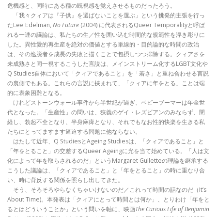
危機感と、同時にある種の既視感を覚えさせるものだったろう。
「我々クィアは『子供』を選ばないことを選ぶ」という挑発的主張を行っ
たLee Edelman,
No Future
(2004) に代表されるQueer Temporalityと呼ば
れる一連の議論は、私たちの生／性を囲い込む時間的な規範性を浮き彫りに
した。異性愛的再生産を絶対の価値とする単線的・目的論的な時間の政治
は、その逸脱者を成長の失敗と描くことで包摂しつつ排除する。クィアさを
未成熟さと同一視するこうした言説は、メインストリーム化するLGBT文化や
Q Studies自体において「クィアであること」を「若さ」と重ね合わせる言説
の裏側でもある。これらの言説に挟まれて、「クィアに年をとる」ことは端
的に表象困難となる。
けれどストーンウォール事件から半世紀が過ぎ、ベビーブーマーは年金世
代となった。「生産性」の問いは、狭義のゲイ・レズビアンのみならず、閉
経し、勃起不全となり、半身麻痺となり、それでもなお性的快楽を生きる私
たちにとってますます逼迫する問題に他ならない。
はたして近年、Q StudiesとAgeing Studiesは、「クィアであること」と
「年をとること」の交差するQueer Ageingに光を当て始めている。「人は文
化によって年を取らされるのだ」というMargaret Gulletteの理論を継承する
こうした議論は、「クィアであること」と「年をとること」の時に重なり合
い、時に背反する関係を照らし出してきた。
そう、そろそろやらなくちゃいけないのだ／これって時間の話なのだ（It’s
About Time)。本発表は「クィアにとって時間とは何か」、とりわけ「年をと
るとはどういうことか」という問いを軸に、映画
The Curious Life of Benjamin